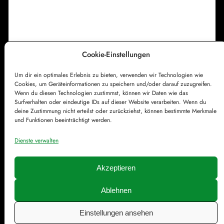
r
l
h
a
i
e
i
c
n
k
Cookie-Einstellungen
e
z
r
Um dir ein optimales Erlebnis zu bieten, verwenden wir Technologien wie
Impressum
Datenschutzerklärung
u
Cookies, um Geräteinformationen zu speichern und/oder darauf zuzugreifen.
-
Cookie-Richtlinie (EU)
Kontakt
r
Wenn du diesen Technologien zustimmst, können wir Daten wie das
Surfverhalten oder eindeutige IDs auf dieser Website verarbeiten. Wenn du
R
A
deine Zustimmung nicht erteilst oder zurückziehst, können bestimmte Merkmale
i
und Funktionen beeinträchtigt werden.
u
e
f
Dienste verwalten
s
e
e
r
Akzeptieren
s
Ablehnen
t
© Färddfoddos.de | Gestaltet mit
WordPress
e
Einstellungen ansehen