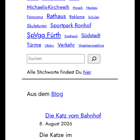
Michaelis-Kirchweih
Mosaik
Neubau
Rathaus
Reklame
Panorama
Schulen
Sportpark Ronhof
Skulpturen
SpVgg Fürth
Südstadt
Stadtpark
Türme
Verkehr
Vogelperspektive
UBahn
S
u
Alle Stichworte findest Du
hier
.
c
h
e
Aus dem
Blog
n
Die Katz vom Bahnhof
8. August 2026
Die Katze im