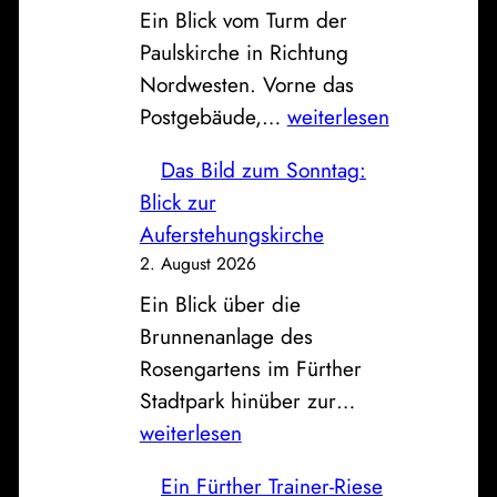
Ein Blick vom Turm der
F
h
Paulskirche in Richtung
a
o
Nordwesten. Vorne das
h
f
P
Postgebäude,…
weiterlesen
r
o
z
Das Bild zum Sonntag:
s
e
Blick zur
t
u
Auferstehungskirche
,
g
2. August 2026
S
h
Ein Blick über die
p
a
Brunnenanlage des
a
l
Rosengartens im Fürther
r
l
D
Stadtpark hinüber zur…
k
e
a
weiterlesen
a
a
s
s
n
Ein Fürther Trainer-Riese
B