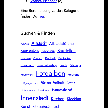
Vorher/Nachher
(6)
Eine Beschreibung zu den Kategorien
findest Du
hier
.
Suchen & Finden
Altstadt
Altstadtstörche
Abriss
Baustellen
Amtsstuben
Backstein
Brunnen
Dambach
Denkmäler
Choreos
Eisenbahn
Erntedankfestzug
Events
Fahrzeuge
Fotoalben
Fotoserie
Feuerwehr
Fürther Freiheit
Graffiti
Fußgängerzone
Hauptbahnhof
Grüner Markt
Hardhöhe
Innenstadt
Kirchen
Kleeblatt
Kunst
Licht
Königstraße