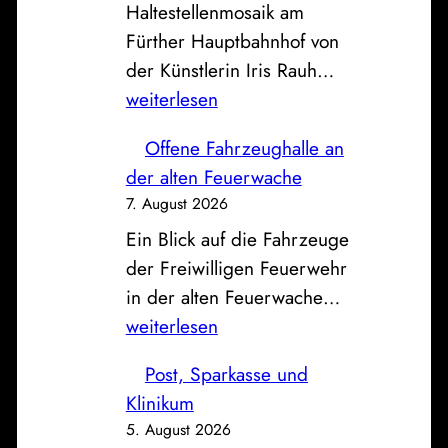
Haltestellenmosaik am
Fürther Hauptbahnhof von
D
der Künstlerin Iris Rauh…
i
weiterlesen
e
Offene Fahrzeughalle an
K
der alten Feuerwache
a
7. August 2026
t
Ein Blick auf die Fahrzeuge
z
der Freiwilligen Feuerwehr
v
O
in der alten Feuerwache…
o
f
weiterlesen
m
f
B
Post, Sparkasse und
e
a
Klinikum
n
h
5. August 2026
e
n