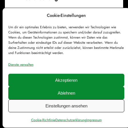
Sie haben das Recht, die
Cookie-Einstellungen
Einschränkung der Verarbeitung
Ihrer personenbezogenen Daten
Um dir ein optimales Erlebnis zu bieten, verwenden wir Technologien wie
Cookies, um Geräteinformationen zu speichern und/oder darauf zuzugreifen.
zu verlangen. Hierzu können Sie
Wenn du diesen Technologien zustimmst, können wir Daten wie das
Surfverhalten oder eindeutige IDs auf dieser Website verarbeiten. Wenn du
sich jederzeit an uns wenden.
deine Zustimmung nicht erteilst oder zurückziehst, können bestimmte Merkmale
Das Recht auf Einschränkung der
und Funktionen beeinträchtigt werden.
Verarbeitung besteht in
Dienste verwalten
folgenden Fällen: Wenn Sie die
Richtigkeit Ihrer bei uns
Akzeptieren
gespeicherten
Ablehnen
personenbezogenen Daten
bestreiten, benötigen wir in der
Einstellungen ansehen
Regel Zeit, um dies zu
überprüfen. Für die Dauer der
Cookie-Richtlinie
Datenschutzerklärung
Impressum
Prüfung haben Sie das Recht,