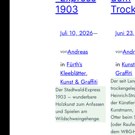
1903
Troc
Juli 10, 2026
—
Juni 23
Andreas
Andr
von
von
in
Fürth’s
in
Kuns
Kleeblätter
, 
Graffiti
Kunst & Graffiti
Der seit La
trockengele
Der Stadtwald-Express
Heinrich‑St
1903 – wunderbare
der Künstle
Holzkunst zum Anfassen
Kunstmann, 
und Spielen am
Otter beim 
Wildschweingehenge.
(oder Raufen
dem WBG‑H