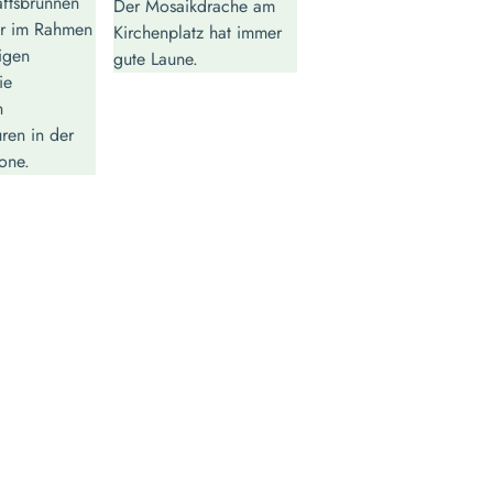
aftsbrunnen
Der Mosaikdrache am
er im Rahmen
Kirchenplatz hat immer
rigen
gute Laune.
ie
n
uren in der
one.