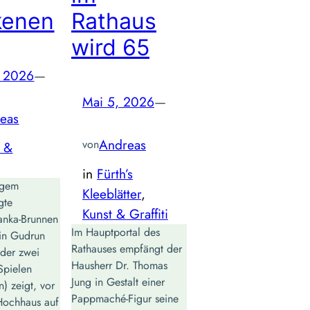
kenen
Rathaus
wird 65
, 2026
—
Mai 5, 2026
—
eas
Andreas
von
t &
in
Fürth’s
ngem
Kleeblätter
, 
gte
Kunst & Graffiti
ranka‑Brunnen
Im Hauptportal des
rin Gudrun
Rathauses empfängt der
der zwei
Hausherr Dr. Thomas
Spielen
Jung in Gestalt einer
) zeigt, vor
Pappmaché-Figur seine
ochhaus auf