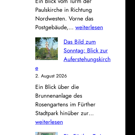
Ein Blick vom Turm der
e
Paulskirche in Richtung
F
Nordwesten. Vorne das
a
P
Postgebäude,…
weiterlesen
h
o
r
Das Bild zum
s
z
Sonntag: Blick zur
t
e
Auferstehungskirch
,
u
e
S
g
2. August 2026
p
h
Ein Blick über die
a
a
Brunnenanlage des
r
l
Rosengartens im Fürther
k
l
D
Stadtpark hinüber zur…
a
e
a
weiterlesen
s
a
s
s
n