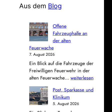
e
Aus dem
Blog
n
Offene
Fahrzeughalle an
der alten
Feuerwache
7. August 2026
Ein Blick auf die Fahrzeuge der
Freiwilligen Feuerwehr in der
O
alten Feuerwache…
weiterlesen
f
Post, Sparkasse und
f
Klinikum
e
5. August 2026
n