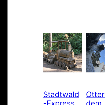
Stadtwald
Otter
-Express
dem