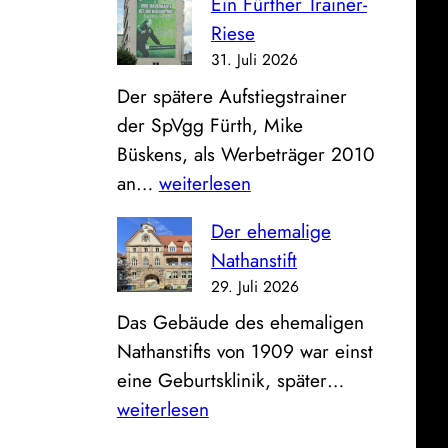
Ein Fürther Trainer-
B
e
d
Riese
i
u
e
31. Juli 2026
l
n
r
Der spätere Aufstiegstrainer
d
d
a
der SpVgg Fürth, Mike
z
K
l
Büskens, als Werbeträger 2010
u
l
t
E
an…
weiterlesen
m
i
e
i
S
n
n
Der ehemalige
n
o
i
F
Nathanstift
F
n
k
e
29. Juli 2026
ü
n
u
u
Das Gebäude des ehemaligen
r
t
m
e
Nathanstifts von 1909 war einst
t
a
r
D
eine Geburtsklinik, später…
h
g
w
e
weiterlesen
e
:
a
r
r
B