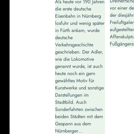
Dreiherrsch
Als heute vor 190 Jahren
vor einer d
die erste deutsche
der diesjäh
Eisenbahn in Nürnberg
Freiluftgaler
losfuhr und wenig später
aufgestellte
in Fürth ankam, wurde
Affenskulpt
deutsche
Fußgängerz
Verkehrsgeschichte
geschrieben. Der Adler,
wie die Lokomotive
genannt wurde, ist auch
heute noch ein gern
gewähltes Motiv für
Kunstwerke und sonstige
Darstellungen im
Stadtbild. Auch
Sonderfahrten zwischen
beiden Städten mit dem
Gespann aus dem
Nürnberger…