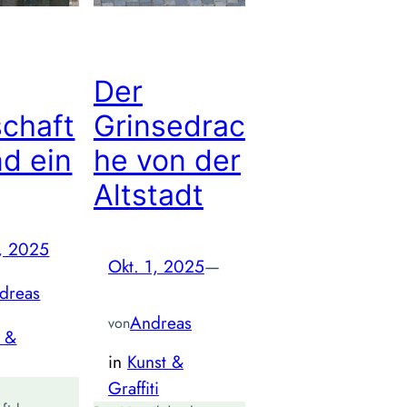
Der
schaft
Grinsedrac
d ein
he von der
Altstadt
, 2025
Okt. 1, 2025
—
dreas
Andreas
von
t &
in
Kunst &
Graffiti