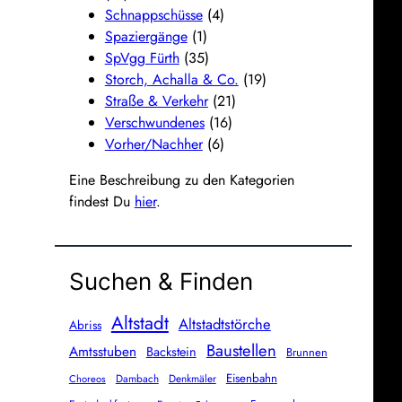
Schnappschüsse
(4)
Spaziergänge
(1)
SpVgg Fürth
(35)
Storch, Achalla & Co.
(19)
Straße & Verkehr
(21)
Verschwundenes
(16)
Vorher/Nachher
(6)
Eine Beschreibung zu den Kategorien
findest Du
hier
.
Suchen & Finden
Altstadt
Altstadtstörche
Abriss
Baustellen
Amtsstuben
Backstein
Brunnen
Eisenbahn
Dambach
Denkmäler
Choreos