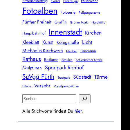
Feuerwehr
Erntedankfestzug
Events
Fahrzeuge
Fotoalben
Fotoserie
Fußgängerzone
Fürther Freiheit
Graffiti
Grüner Markt
Hardhöhe
Innenstadt
Kirchen
Hauptbahnhof
Licht
Kunst
Kleeblatt
Königstraße
Michaelis-Kirchweih
Panorama
Neubau
Rathaus
Reklame
Schulen
Schwabacher Straße
Sportpark Ronhof
Skulpturen
SpVgg Fürth
Südstadt
Türme
Stadtpark
Verkehr
Vogelperspektive
UBahn
S
u
Alle Stichworte findest Du
hier
.
c
h