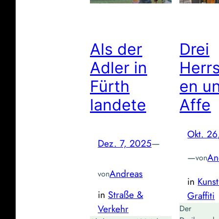
Als der
Drei
Adler in
Herr
Fürth
en un
landete
Affe
Okt. 26
Dez. 7, 2025
—
—
An
von
Andreas
von
in
Kuns
in
Straße &
Graffiti
Verkehr
Der