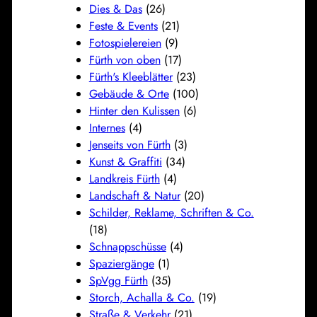
Dies & Das
(26)
Feste & Events
(21)
Fotospielereien
(9)
Fürth von oben
(17)
Fürth's Kleeblätter
(23)
Gebäude & Orte
(100)
Hinter den Kulissen
(6)
Internes
(4)
Jenseits von Fürth
(3)
Kunst & Graffiti
(34)
Landkreis Fürth
(4)
Landschaft & Natur
(20)
Schilder, Reklame, Schriften & Co.
(18)
Schnappschüsse
(4)
Spaziergänge
(1)
SpVgg Fürth
(35)
Storch, Achalla & Co.
(19)
Straße & Verkehr
(21)