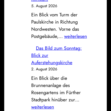
n
h
5. August 2026
e
n
Ein Blick vom Turm der
F
h
Paulskirche in Richtung
a
o
Nordwesten. Vorne das
h
f
P
Postgebäude,…
weiterlesen
r
o
z
Das Bild zum Sonntag:
s
e
Blick zur
t
u
Auferstehungskirche
,
g
2. August 2026
S
h
Ein Blick über die
p
a
Brunnenanlage des
a
l
Rosengartens im Fürther
r
l
D
Stadtpark hinüber zur…
k
e
a
weiterlesen
a
a