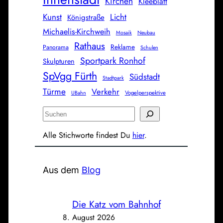
Kirchen
Kleeblatt
Kunst
Licht
Königstraße
Michaelis-Kirchweih
Mosaik
Neubau
Rathaus
Reklame
Panorama
Schulen
Sportpark Ronhof
Skulpturen
SpVgg Fürth
Südstadt
Stadtpark
Türme
Verkehr
Vogelperspektive
UBahn
S
u
Alle Stichworte findest Du
hier
.
c
h
e
Aus dem
Blog
n
Die Katz vom Bahnhof
8. August 2026