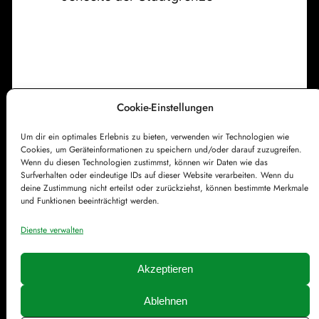
a
T
B
c
r
l
h
a
i
e
i
c
n
k
Cookie-Einstellungen
e
z
r
Um dir ein optimales Erlebnis zu bieten, verwenden wir Technologien wie
Impressum
Datenschutzerklärung
u
Cookies, um Geräteinformationen zu speichern und/oder darauf zuzugreifen.
-
Cookie-Richtlinie (EU)
Kontakt
r
Wenn du diesen Technologien zustimmst, können wir Daten wie das
Surfverhalten oder eindeutige IDs auf dieser Website verarbeiten. Wenn du
R
A
deine Zustimmung nicht erteilst oder zurückziehst, können bestimmte Merkmale
i
und Funktionen beeinträchtigt werden.
u
e
f
Dienste verwalten
s
e
e
r
Akzeptieren
s
Ablehnen
t
© Färddfoddos.de | Gestaltet mit
WordPress