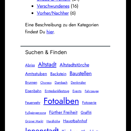
Verschwundenes
(16)
Vorher/Nachher
(6)
Eine Beschreibung zu den Kategorien
findest Du
hier
.
Suchen & Finden
Altstadt
Altstadtstörche
Abriss
Baustellen
Amtsstuben
Backstein
Brunnen
Dambach
Denkmäler
Choreos
Eisenbahn
Erntedankfestzug
Events
Fahrzeuge
Fotoalben
Fotoserie
Feuerwehr
Fürther Freiheit
Graffiti
Fußgängerzone
Hauptbahnhof
Grüner Markt
Hardhöhe
Innenstadt