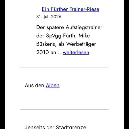
s
s
n
Ein Fürther Trainer-Riese
B
s
d
31. Juli 2026
i
e
e
Der spätere Aufstiegstrainer
l
u
r
der SpVgg Fürth, Mike
d
n
a
Büskens, als Werbeträger
z
d
l
E
2010 an…
weiterlesen
u
K
t
i
m
l
e
n
S
i
n
F
o
n
F
ü
Aus den
Alben
n
i
e
r
n
k
u
t
t
u
e
h
a
m
r
e
g
w
r
Jenseits der Stadtgrenze
: