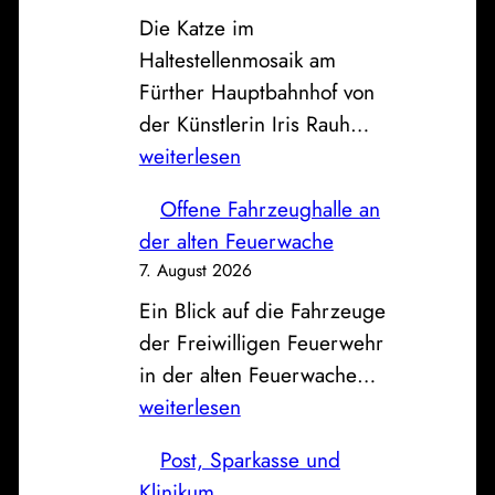
Die Katze im
Haltestellenmosaik am
Fürther Hauptbahnhof von
D
der Künstlerin Iris Rauh…
i
weiterlesen
e
Offene Fahrzeughalle an
K
der alten Feuerwache
a
7. August 2026
t
Ein Blick auf die Fahrzeuge
z
der Freiwilligen Feuerwehr
v
O
in der alten Feuerwache…
o
f
weiterlesen
m
f
B
Post, Sparkasse und
e
a
Klinikum