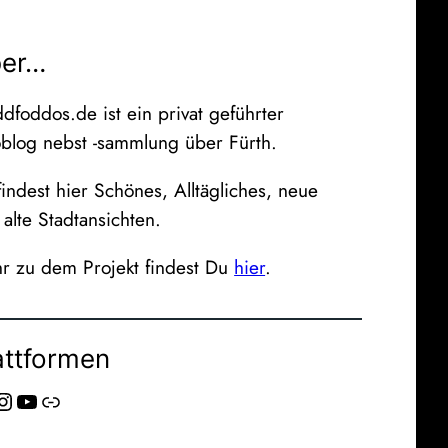
er…
dfoddos.de ist ein privat geführter
oblog nebst -sammlung über Fürth.
indest hier Schönes, Alltägliches, neue
alte Stadtansichten.
r zu dem Projekt findest Du
hier
.
attformen
agram
YouTube
Link