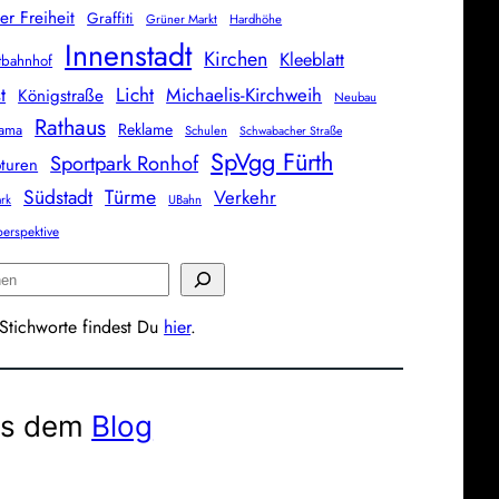
er Freiheit
Graffiti
Grüner Markt
Hardhöhe
Innenstadt
Kirchen
Kleeblatt
tbahnhof
Licht
t
Michaelis-Kirchweih
Königstraße
Neubau
Rathaus
Reklame
rama
Schulen
Schwabacher Straße
SpVgg Fürth
Sportpark Ronhof
pturen
Südstadt
Türme
Verkehr
ark
UBahn
erspektive
 Stichworte findest Du
hier
.
s dem
Blog