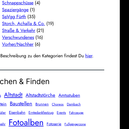
Schnappschüsse
(4)
Spaziergänge
(1)
SpVgg Fürth
(35)
Storch, Achalla & Co.
(19)
Straße & Verkehr
(21)
Verschwundenes
(16)
Vorher/Nachher
(6)
 Beschreibung zu den Kategorien findest Du
hier
.
chen & Finden
Altstadt
Altstadtstörche
Amtsstuben
s
Baustellen
tein
Brunnen
Dambach
Choreos
Eisenbahn
äler
Erntedankfestzug
Events
Fahrzeuge
Fotoalben
Fotoserie
wehr
Fußgängerzone