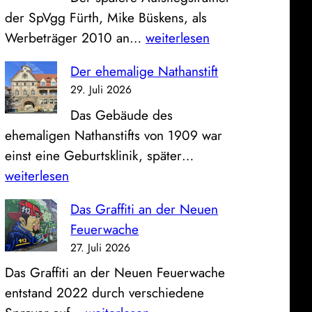
i
s
der SpVgg Fürth, Mike Büskens, als
l
s
E
Werbeträger 2010 an…
weiterlesen
d
e
i
z
u
Der ehemalige Nathanstift
n
u
n
29. Juli 2026
F
m
d
Das Gebäude des
ü
S
K
ehemaligen Nathanstifts von 1909 war
r
o
l
D
einst eine Geburtsklinik, später…
t
n
i
e
weiterlesen
h
n
n
r
e
t
i
Das Graffiti an der Neuen
e
r
a
k
Feuerwache
h
T
g
u
27. Juli 2026
e
r
:
m
Das Graffiti an der Neuen Feuerwache
m
a
B
entstand 2022 durch verschiedene
a
i
l