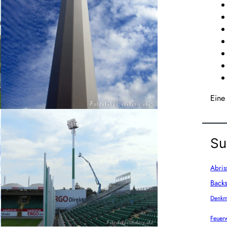
Eine
Su
Abris
Backs
Denkm
Feuer