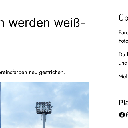
Üb
en werden weiß-
Färd
Fot
Du f
und 
reinsfarben neu gestrichen.
Meh
Pl
Facebook
Inst