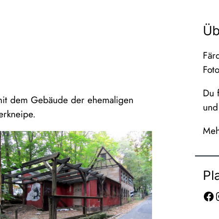
Üb
Färd
Fot
Du f
e mit dem Gebäude der ehemaligen
und 
erkneipe.
Meh
Pl
Facebook
Inst