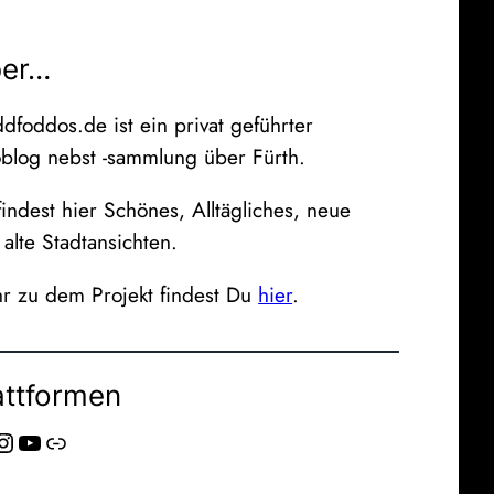
er…
dfoddos.de ist ein privat geführter
oblog nebst -sammlung über Fürth.
indest hier Schönes, Alltägliches, neue
alte Stadtansichten.
r zu dem Projekt findest Du
hier
.
attformen
agram
YouTube
Link