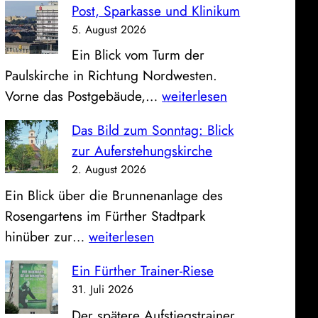
Post, Sparkasse und Klinikum
5. August 2026
Ein Blick vom Turm der
Paulskirche in Richtung Nordwesten.
P
Vorne das Postgebäude,…
weiterlesen
o
Das Bild zum Sonntag: Blick
s
zur Auferstehungskirche
t
2. August 2026
,
Ein Blick über die Brunnenanlage des
S
Rosengartens im Fürther Stadtpark
p
D
hinüber zur…
weiterlesen
a
a
r
Ein Fürther Trainer-Riese
s
k
31. Juli 2026
B
a
Der spätere Aufstiegstrainer