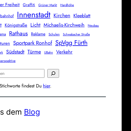
er Freiheit
Graffiti
Grüner Markt
Hardhöhe
Innenstadt
Kirchen
Kleeblatt
tbahnhof
Licht
t
Michaelis-Kirchweih
Königstraße
Neubau
Rathaus
Reklame
rama
Schulen
Schwabacher Straße
SpVgg Fürth
Sportpark Ronhof
pturen
Südstadt
Türme
Verkehr
ark
UBahn
erspektive
 Stichworte findest Du
hier
.
s dem
Blog