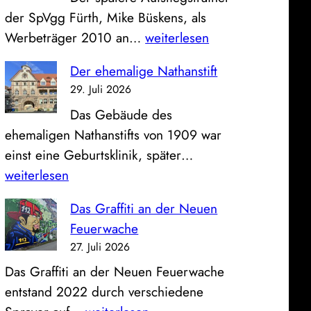
i
s
der SpVgg Fürth, Mike Büskens, als
l
s
E
Werbeträger 2010 an…
weiterlesen
d
e
i
z
u
Der ehemalige Nathanstift
n
u
n
29. Juli 2026
F
m
d
Das Gebäude des
ü
S
K
ehemaligen Nathanstifts von 1909 war
r
o
l
D
einst eine Geburtsklinik, später…
t
n
i
e
weiterlesen
h
n
n
r
e
t
i
Das Graffiti an der Neuen
e
r
a
k
Feuerwache
h
T
g
u
27. Juli 2026
e
r
:
m
Das Graffiti an der Neuen Feuerwache
m
a
B
entstand 2022 durch verschiedene
a
i
l