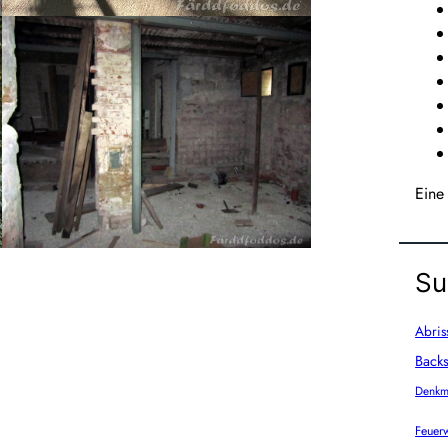
Eine
Su
Abris
Backs
Denkm
Feuer