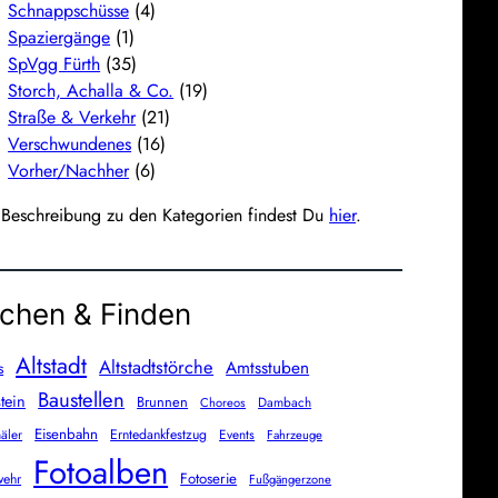
Schnappschüsse
(4)
Spaziergänge
(1)
SpVgg Fürth
(35)
Storch, Achalla & Co.
(19)
Straße & Verkehr
(21)
Verschwundenes
(16)
Vorher/Nachher
(6)
 Beschreibung zu den Kategorien findest Du
hier
.
chen & Finden
Altstadt
Altstadtstörche
Amtsstuben
s
Baustellen
tein
Brunnen
Dambach
Choreos
Eisenbahn
äler
Erntedankfestzug
Events
Fahrzeuge
Fotoalben
Fotoserie
wehr
Fußgängerzone