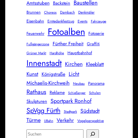
Baustellen
Amtsstuben
Backstein
Brunnen
Dambach
Denkmäler
Choreos
Eisenbahn
Erntedankfestzug
Events
Fahrzeuge
Fotoalben
Feuerwehr
Fotoserie
Fürther Freiheit
Graffiti
Fußgängerzone
Hauptbahnhof
Grüner Markt
Hardhöhe
Innenstadt
Kirchen
Kleeblatt
Licht
Kunst
Königstraße
Michaelis-Kirchweih
Panorama
Neubau
Rathaus
Reklame
Schulen
Schießanger
Sportpark Ronhof
Skulpturen
SpVgg Fürth
Südstadt
Stadtpark
Türme
Verkehr
Vogelperspektive
UBahn
S