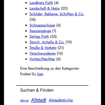
Landkreis Fürth
(4)
Landschaft & Natur
(20)
Schilder, Reklame, Schriften & Co.
(18)
Schnappschüsse
(4)
Spaziergänge
(1)
SpVgg Fürth
(35)
Storch, Achalla & Co.
(19)
Straße & Verkehr
(21)
Verschwundenes
(16)
Vorher/Nachher
(6)
Eine Beschreibung zu den Kategorien
findest Du
hier
.
Suchen & Finden
Altstadt
Altstadtstörche
Abriss