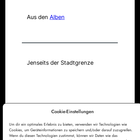
T
B
c
h
r
l
h
e
Aus den
Alben
a
i
e
m
i
c
a
n
k
l
e
z
i
r
u
g
Jenseits der Stadtgrenze
-
r
e
R
A
N
i
u
a
e
f
t
s
e
h
e
r
Cookie-Einstellungen
a
s
n
Um dir ein optimales Erlebnis zu bieten, verwenden wir Technologien wie
Impressum
Datenschutzerklärung
t
Cookies, um Geräteinformationen zu speichern und/oder darauf zuzugreifen.
s
Cookie-Richtlinie (EU)
Kontakt
Wenn du diesen Technologien zustimmst, können wir Daten wie das
e