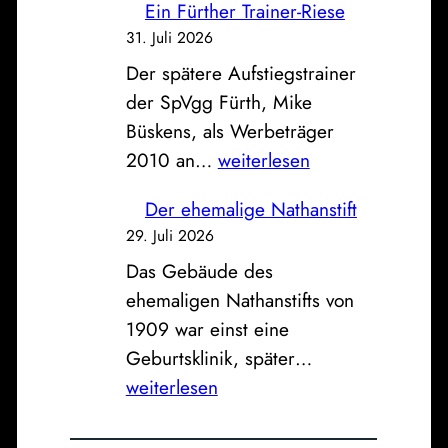
n
Ein Fürther Trainer-Riese
B
s
d
31. Juli 2026
i
e
e
Der spätere Aufstiegstrainer
l
u
r
der SpVgg Fürth, Mike
d
n
a
Büskens, als Werbeträger
z
d
l
E
2010 an…
weiterlesen
u
K
t
i
m
l
e
Der ehemalige Nathanstift
n
S
i
n
29. Juli 2026
F
o
n
F
Das Gebäude des
ü
n
i
e
ehemaligen Nathanstifts von
r
n
k
u
1909 war einst eine
t
t
u
e
D
Geburtsklinik, später…
h
a
m
r
e
weiterlesen
e
g
w
r
r
:
a
e