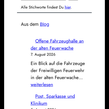
u
Alle Stichworte findest Du
hier
.
c
h
e
Aus dem
Blog
n
Offene Fahrzeughalle an
der alten Feuerwache
7. August 2026
Ein Blick auf die Fahrzeuge
der Freiwilligen Feuerwehr
O
in der alten Feuerwache…
f
weiterlesen
f
Post, Sparkasse und
e
Klinikum
n