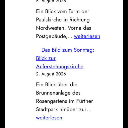
5. August 2026
e
Ein Blick vom Turm der
F
Paulskirche in Richtung
a
Nordwesten. Vorne das
h
P
Postgebäude,…
weiterlesen
r
o
z
Das Bild zum Sonntag:
s
e
Blick zur
t
u
Auferstehungskirche
,
g
2. August 2026
S
h
Ein Blick über die
p
a
Brunnenanlage des
a
l
Rosengartens im Fürther
r
l
D
Stadtpark hinüber zur…
k
e
a
weiterlesen
a
a
s
s