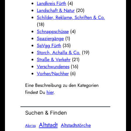
Landkreis Fürth
(4)
Landschaft & Natur
(20)
Schilder, Reklame, Schriften & Co.
(18)
Schnappschüsse
(4)
Spaziergänge
(1)
SpVgg Fürth
(35)
Storch, Achalla & Co.
(19)
Straße & Verkehr
(21)
Verschwundenes
(16)
Vorher/Nachher
(6)
Eine Beschreibung zu den Kategorien
findest Du
hier
.
Suchen & Finden
Altstadt
Altstadtstörche
Abriss