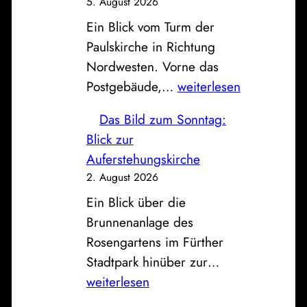
5. August 2026
e
Ein Blick vom Turm der
F
Paulskirche in Richtung
a
Nordwesten. Vorne das
h
P
Postgebäude,…
weiterlesen
r
o
z
Das Bild zum Sonntag:
s
e
Blick zur
t
u
Auferstehungskirche
,
g
2. August 2026
S
h
Ein Blick über die
p
a
Brunnenanlage des
a
l
Rosengartens im Fürther
r
l
D
Stadtpark hinüber zur…
k
e
a
weiterlesen
a
a
s
s