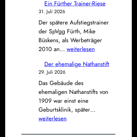
n
Ein Fürther Trainer-Riese
B
s
d
31. Juli 2026
i
e
e
Der spätere Aufstiegstrainer
l
u
r
der SpVgg Fürth, Mike
d
n
a
Büskens, als Werbeträger
z
d
l
E
2010 an…
weiterlesen
u
K
t
i
m
l
e
Der ehemalige Nathanstift
n
S
i
n
29. Juli 2026
F
o
n
F
Das Gebäude des
ü
n
i
e
ehemaligen Nathanstifts von
r
n
k
u
1909 war einst eine
t
t
u
e
D
Geburtsklinik, später…
h
a
m
r
e
weiterlesen
e
g
w
r
r
:
a
e