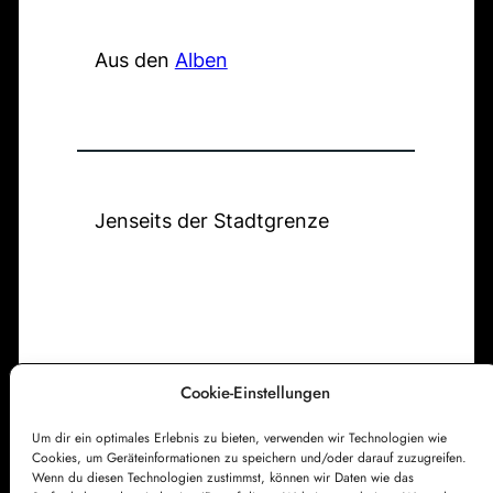
T
B
c
h
r
l
h
e
Aus den
Alben
a
i
e
m
i
c
a
n
k
l
e
z
i
r
u
g
Jenseits der Stadtgrenze
-
r
e
R
A
N
i
u
a
e
f
t
s
e
h
e
r
Cookie-Einstellungen
a
s
n
Um dir ein optimales Erlebnis zu bieten, verwenden wir Technologien wie
Impressum
Datenschutzerklärung
t
Cookies, um Geräteinformationen zu speichern und/oder darauf zuzugreifen.
s
Cookie-Richtlinie (EU)
Kontakt
Wenn du diesen Technologien zustimmst, können wir Daten wie das
e