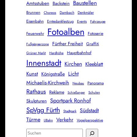
Baustellen
Amtsstuben
Backstein
Brunnen
Dambach
Denkmäler
Choreos
Eisenbahn
Erntedankfestzug
Events
Fahrzeuge
Fotoalben
Feuerwehr
Fotoserie
Fürther Freiheit
Graffiti
Fußgängerzone
Hauptbahnhof
Grüner Markt
Hardhöhe
Innenstadt
Kirchen
Kleeblatt
Licht
Kunst
Königstraße
Michaelis-Kirchweih
Panorama
Neubau
Rathaus
Reklame
Schulen
Schießanger
Sportpark Ronhof
Skulpturen
SpVgg Fürth
Südstadt
Stadtpark
Türme
Verkehr
Vogelperspektive
UBahn
S