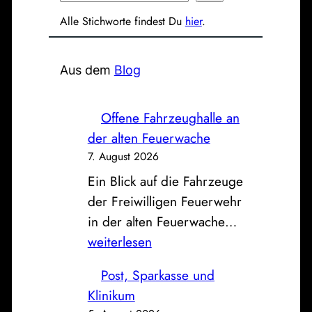
u
Alle Stichworte findest Du
hier
.
c
h
e
Aus dem
Blog
n
Offene Fahrzeughalle an
der alten Feuerwache
7. August 2026
Ein Blick auf die Fahrzeuge
der Freiwilligen Feuerwehr
O
in der alten Feuerwache…
f
weiterlesen
f
Post, Sparkasse und
e
Klinikum
n