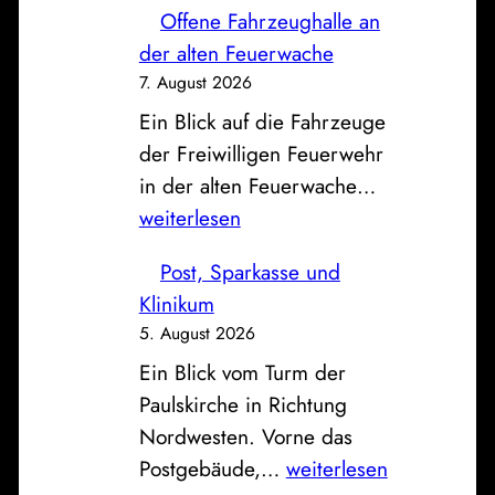
Offene Fahrzeughalle an
der alten Feuerwache
7. August 2026
Ein Blick auf die Fahrzeuge
der Freiwilligen Feuerwehr
O
in der alten Feuerwache…
f
weiterlesen
f
Post, Sparkasse und
e
Klinikum
n
5. August 2026
e
Ein Blick vom Turm der
F
Paulskirche in Richtung
a
Nordwesten. Vorne das
h
P
Postgebäude,…
weiterlesen
r