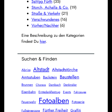
SpVgg Fürth
(35)
Storch, Achalla & Co.
(19)
Straße & Verkehr
(21)
Verschwundenes
(16)
Vorher/Nachher
(6)
Eine Beschreibung zu den Kategorien
findest Du
hier
.
Suchen & Finden
Altstadt
Altstadtstörche
Abriss
Baustellen
Amtsstuben
Backstein
Brunnen
Dambach
Denkmäler
Choreos
Eisenbahn
Erntedankfestzug
Events
Fahrzeuge
Fotoalben
Feuerwehr
Fotoserie
Fürther Freiheit
Graffiti
Fußgängerzone