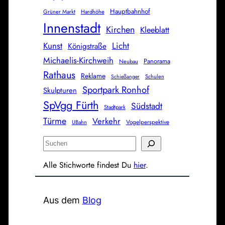
Hauptbahnhof
Grüner Markt
Hardhöhe
Innenstadt
Kirchen
Kleeblatt
Licht
Kunst
Königstraße
Michaelis-Kirchweih
Panorama
Neubau
Rathaus
Reklame
Schulen
Schießanger
Sportpark Ronhof
Skulpturen
SpVgg Fürth
Südstadt
Stadtpark
Türme
Verkehr
Vogelperspektive
UBahn
S
u
Alle Stichworte findest Du
hier
.
c
h
e
Aus dem
Blog
n