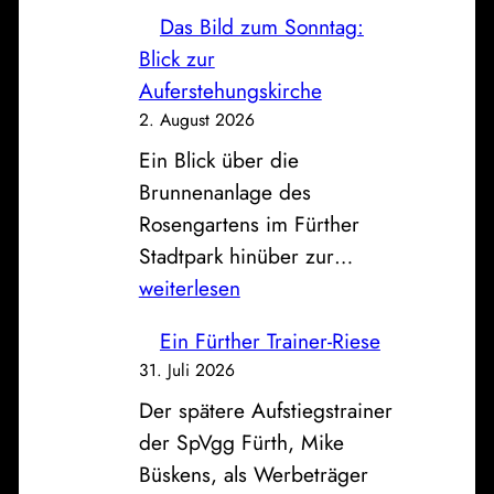
o
z
Das Bild zum Sonntag:
s
e
Blick zur
t
u
Auferstehungskirche
,
g
2. August 2026
S
h
Ein Blick über die
p
a
Brunnenanlage des
a
l
Rosengartens im Fürther
r
l
D
Stadtpark hinüber zur…
k
e
a
weiterlesen
a
a
s
s
n
Ein Fürther Trainer-Riese
B
s
d
31. Juli 2026
i
e
e
Der spätere Aufstiegstrainer
l
u
r
der SpVgg Fürth, Mike
d
n
a
Büskens, als Werbeträger
z
d
l