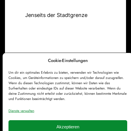
z
i
r
u
g
Jenseits der Stadtgrenze
-
r
e
R
A
N
i
u
a
e
f
t
s
e
h
e
r
Cookie-Einstellungen
a
s
n
Um dir ein optimales Erlebnis zu bieten, verwenden wir Technologien wie
Impressum
Datenschutzerklärung
t
Cookies, um Geräteinformationen zu speichern und/oder darauf zuzugreifen.
s
Cookie-Richtlinie (EU)
Kontakt
Wenn du diesen Technologien zustimmst, können wir Daten wie das
e
Surfverhalten oder eindeutige IDs auf dieser Website verarbeiten. Wenn du
t
h
deine Zustimmung nicht erteilst oder zurückziehst, können bestimmte Merkmale
i
und Funktionen beeinträchtigt werden.
u
f
n
Dienste verwalten
t
g
s
Akzeptieren