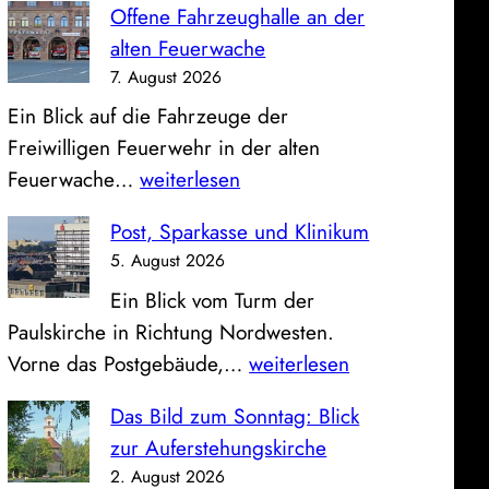
Offene Fahrzeughalle an der
alten Feuerwache
7. August 2026
Ein Blick auf die Fahrzeuge der
Freiwilligen Feuerwehr in der alten
O
Feuerwache…
weiterlesen
f
Post, Sparkasse und Klinikum
f
5. August 2026
e
Ein Blick vom Turm der
n
Paulskirche in Richtung Nordwesten.
e
P
Vorne das Postgebäude,…
weiterlesen
F
o
a
Das Bild zum Sonntag: Blick
s
h
zur Auferstehungskirche
t
r
2. August 2026