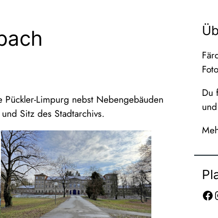
Üb
nbach
Färd
Fot
Du f
ie Pückler-Limpurg nebst Nebengebäuden
und 
und Sitz des Stadtarchivs.
Meh
Pl
Facebook
Inst