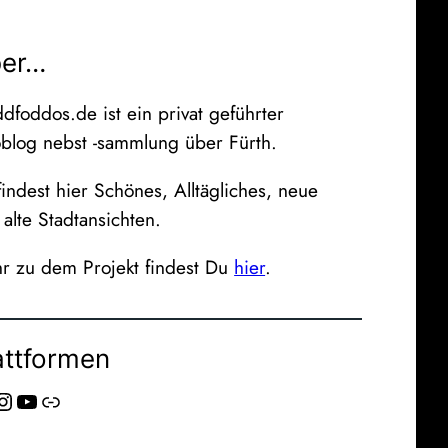
er…
dfoddos.de ist ein privat geführter
oblog nebst -sammlung über Fürth.
indest hier Schönes, Alltägliches, neue
alte Stadtansichten.
r zu dem Projekt findest Du
hier
.
attformen
agram
YouTube
Link