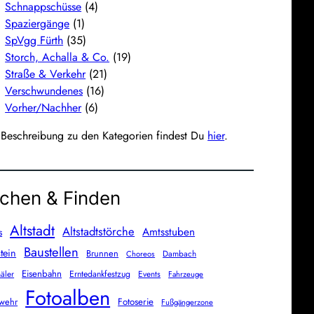
Schnappschüsse
(4)
Spaziergänge
(1)
SpVgg Fürth
(35)
Storch, Achalla & Co.
(19)
Straße & Verkehr
(21)
Verschwundenes
(16)
Vorher/Nachher
(6)
 Beschreibung zu den Kategorien findest Du
hier
.
chen & Finden
Altstadt
Altstadtstörche
Amtsstuben
s
Baustellen
tein
Brunnen
Dambach
Choreos
Eisenbahn
äler
Erntedankfestzug
Events
Fahrzeuge
Fotoalben
wehr
Fotoserie
Fußgängerzone