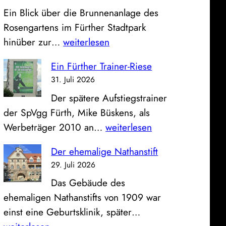
,
z
Ein Blick über die Brunnenanlage des
S
e
Rosengartens im Fürther Stadtpark
p
u
D
hinüber zur…
weiterlesen
a
g
a
r
h
Ein Fürther Trainer-Riese
s
k
a
31. Juli 2026
B
a
l
Der spätere Aufstiegstrainer
i
s
l
der SpVgg Fürth, Mike Büskens, als
l
s
e
E
Werbeträger 2010 an…
weiterlesen
d
e
a
i
z
u
n
Der ehemalige Nathanstift
n
u
n
d
29. Juli 2026
F
m
d
e
Das Gebäude des
ü
S
K
r
ehemaligen Nathanstifts von 1909 war
r
o
l
a
D
einst eine Geburtsklinik, später…
t
n
i
l