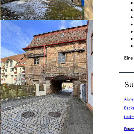
Eine
Su
Abris
Backs
Denkm
Feuer