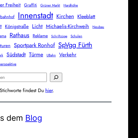
er Freiheit
Graffiti
Grüner Markt
Hardhöhe
Innenstadt
Kirchen
Kleeblatt
tbahnhof
Licht
t
Michaelis-Kirchweih
Königstraße
Neubau
Rathaus
Reklame
rama
Schulen
Schriftzüge
SpVgg Fürth
Sportpark Ronhof
pturen
Südstadt
Türme
Verkehr
ark
UBahn
erspektive
 Stichworte findest Du
hier
.
s dem
Blog