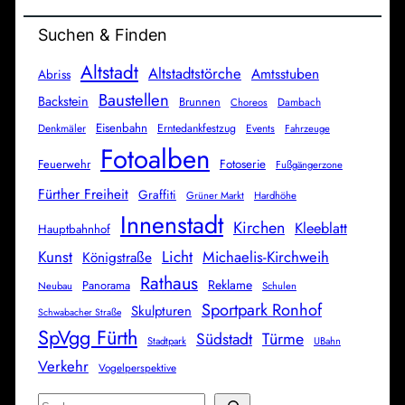
Suchen & Finden
Altstadt
Altstadtstörche
Amtsstuben
Abriss
Baustellen
Backstein
Brunnen
Dambach
Choreos
Eisenbahn
Denkmäler
Erntedankfestzug
Events
Fahrzeuge
Fotoalben
Feuerwehr
Fotoserie
Fußgängerzone
Fürther Freiheit
Graffiti
Grüner Markt
Hardhöhe
Innenstadt
Kirchen
Kleeblatt
Hauptbahnhof
Licht
Kunst
Michaelis-Kirchweih
Königstraße
Rathaus
Reklame
Panorama
Neubau
Schulen
Sportpark Ronhof
Skulpturen
Schwabacher Straße
SpVgg Fürth
Südstadt
Türme
Stadtpark
UBahn
Verkehr
Vogelperspektive