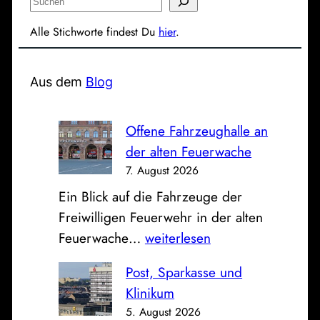
S
u
Alle Stichworte findest Du
hier
.
c
h
e
Aus dem
Blog
n
Offene Fahrzeughalle an
der alten Feuerwache
7. August 2026
Ein Blick auf die Fahrzeuge der
Freiwilligen Feuerwehr in der alten
O
Feuerwache…
weiterlesen
f
Post, Sparkasse und
f
Klinikum
e
5. August 2026
n