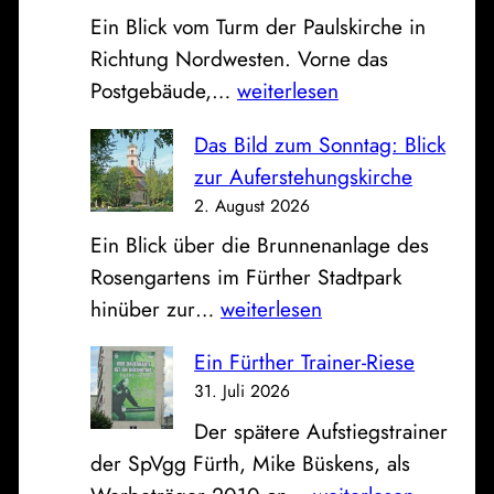
Ein Blick vom Turm der Paulskirche in
e
Richtung Nordwesten. Vorne das
F
P
Postgebäude,…
weiterlesen
a
o
h
Das Bild zum Sonntag: Blick
s
r
zur Auferstehungskirche
t
z
2. August 2026
,
e
Ein Blick über die Brunnenanlage des
S
u
Rosengartens im Fürther Stadtpark
p
g
D
hinüber zur…
weiterlesen
a
h
a
r
a
Ein Fürther Trainer-Riese
s
k
l
31. Juli 2026
B
a
l
Der spätere Aufstiegstrainer
i
s
e
der SpVgg Fürth, Mike Büskens, als
l
s
a
E