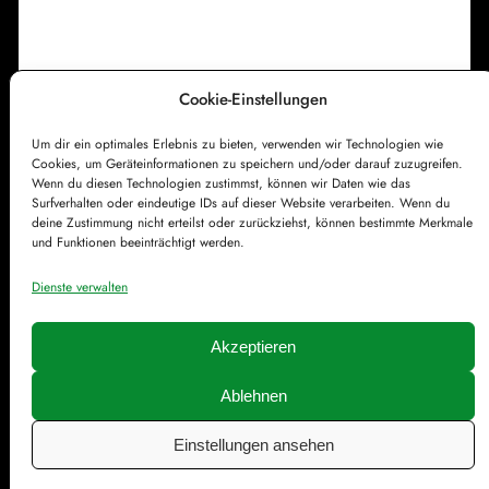
g
s
k
Cookie-Einstellungen
i
Impressum
Datenschutzerklärung
r
Um dir ein optimales Erlebnis zu bieten, verwenden wir Technologien wie
Cookie-Richtlinie (EU)
Kontakt
c
Cookies, um Geräteinformationen zu speichern und/oder darauf zuzugreifen.
Wenn du diesen Technologien zustimmst, können wir Daten wie das
h
Surfverhalten oder eindeutige IDs auf dieser Website verarbeiten. Wenn du
deine Zustimmung nicht erteilst oder zurückziehst, können bestimmte Merkmale
e
und Funktionen beeinträchtigt werden.
Dienste verwalten
Akzeptieren
Ablehnen
© Färddfoddos.de | Gestaltet mit
WordPress
Einstellungen ansehen