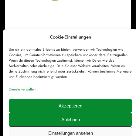
h
e
e
r
w
a
Cookie-Einstellungen
Impressum
Datenschutzerklärung
c
Um dir ein optimales Erlebnis zu bieten, verwenden wir Technologien wie
Cookie-Richtlinie (EU)
Kontakt
h
Cookies, um Geräteinformationen zu speichern und/oder darauf zuzugreifen.
e
Wenn du diesen Technologien zustimmst, können wir Daten wie das
Surfverhalten oder eindeutige IDs auf dieser Website verarbeiten. Wenn du
deine Zustimmung nicht erteilst oder zurückziehst, können bestimmte Merkmale
und Funktionen beeinträchtigt werden.
Dienste verwalten
Akzeptieren
Ablehnen
© Färddfoddos.de | Gestaltet mit
WordPress
Einstellungen ansehen