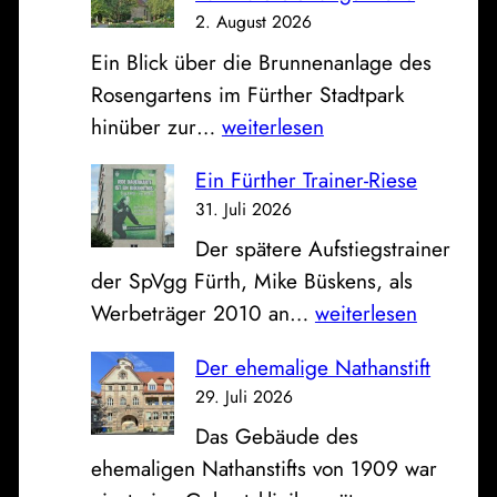
t
2. August 2026
,
Ein Blick über die Brunnenanlage des
S
Rosengartens im Fürther Stadtpark
p
D
hinüber zur…
weiterlesen
a
a
r
Ein Fürther Trainer-Riese
s
k
31. Juli 2026
B
a
Der spätere Aufstiegstrainer
i
s
der SpVgg Fürth, Mike Büskens, als
l
s
E
Werbeträger 2010 an…
weiterlesen
d
e
i
z
u
Der ehemalige Nathanstift
n
u
n
29. Juli 2026
F
m
d
Das Gebäude des
ü
S
K
ehemaligen Nathanstifts von 1909 war
r
o
l