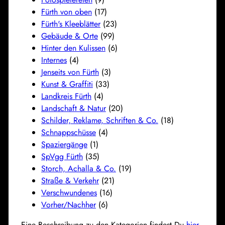
Fürth von oben
(17)
Fürth's Kleeblätter
(23)
Gebäude & Orte
(99)
Hinter den Kulissen
(6)
Internes
(4)
Jenseits von Fürth
(3)
Kunst & Graffiti
(33)
Landkreis Fürth
(4)
Landschaft & Natur
(20)
Schilder, Reklame, Schriften & Co.
(18)
Schnappschüsse
(4)
Spaziergänge
(1)
SpVgg Fürth
(35)
Storch, Achalla & Co.
(19)
Straße & Verkehr
(21)
Verschwundenes
(16)
Vorher/Nachher
(6)
Eine Beschreibung zu den Kategorien findest Du
hier
.