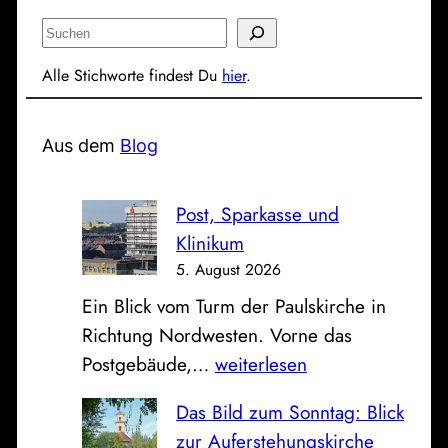
S
u
Alle Stichworte findest Du
hier
.
c
h
e
Aus dem
Blog
n
Post, Sparkasse und
Klinikum
5. August 2026
Ein Blick vom Turm der Paulskirche in
Richtung Nordwesten. Vorne das
P
Postgebäude,…
weiterlesen
o
Das Bild zum Sonntag: Blick
s
zur Auferstehungskirche