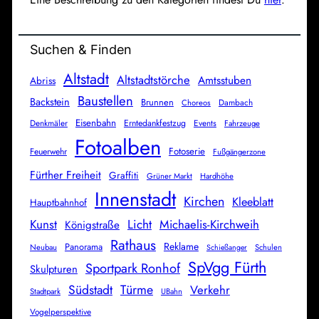
Suchen & Finden
Altstadt
Altstadtstörche
Amtsstuben
Abriss
Baustellen
Backstein
Brunnen
Dambach
Choreos
Eisenbahn
Denkmäler
Erntedankfestzug
Events
Fahrzeuge
Fotoalben
Fotoserie
Feuerwehr
Fußgängerzone
Fürther Freiheit
Graffiti
Grüner Markt
Hardhöhe
Innenstadt
Kirchen
Kleeblatt
Hauptbahnhof
Licht
Kunst
Michaelis-Kirchweih
Königstraße
Rathaus
Reklame
Panorama
Neubau
Schulen
Schießanger
SpVgg Fürth
Sportpark Ronhof
Skulpturen
Südstadt
Türme
Verkehr
Stadtpark
UBahn
Vogelperspektive