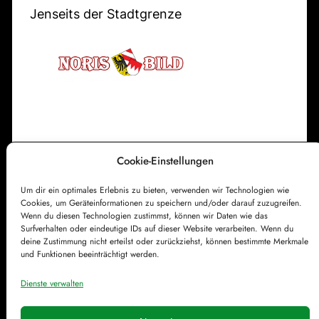
k
n
Jenseits der Stadtgrenze
i
F
r
e
c
u
h
e
e
r
w
a
Cookie-Einstellungen
Impressum
Datenschutzerklärung
c
Um dir ein optimales Erlebnis zu bieten, verwenden wir Technologien wie
Cookie-Richtlinie (EU)
Kontakt
h
Cookies, um Geräteinformationen zu speichern und/oder darauf zuzugreifen.
e
Wenn du diesen Technologien zustimmst, können wir Daten wie das
Surfverhalten oder eindeutige IDs auf dieser Website verarbeiten. Wenn du
deine Zustimmung nicht erteilst oder zurückziehst, können bestimmte Merkmale
und Funktionen beeinträchtigt werden.
Dienste verwalten