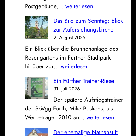
P
Postgebäude,…
weiterlesen
o
Das Bild zum Sonntag: Blick
s
zur Auferstehungskirche
t
2. August 2026
,
Ein Blick über die Brunnenanlage des
S
Rosengartens im Fürther Stadtpark
p
D
hinüber zur…
weiterlesen
a
a
r
Ein Fürther Trainer-Riese
s
k
31. Juli 2026
B
a
Der spätere Aufstiegstrainer
i
s
der SpVgg Fürth, Mike Büskens, als
l
s
E
Werbeträger 2010 an…
weiterlesen
d
e
i
z
u
Der ehemalige Nathanstift
n