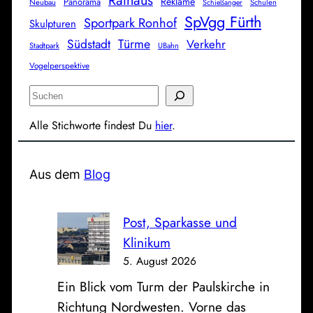
Rathaus
Reklame
Panorama
Neubau
Schulen
Schießanger
SpVgg Fürth
Sportpark Ronhof
Skulpturen
Südstadt
Türme
Verkehr
Stadtpark
UBahn
Vogelperspektive
S
u
Alle Stichworte findest Du
hier
.
c
h
e
Aus dem
Blog
n
Post, Sparkasse und
Klinikum
5. August 2026
Ein Blick vom Turm der Paulskirche in
Richtung Nordwesten. Vorne das