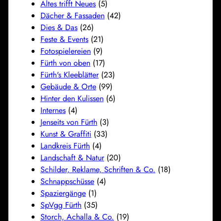
Altes trifft Neues
(5)
Dächer & Fassaden
(42)
Dies & Das
(26)
Feste & Events
(21)
Fotospielereien
(9)
Fürth von oben
(17)
Fürth's Kleeblätter
(23)
Gebäude & Orte
(99)
Hinter den Kulissen
(6)
Internes
(4)
Jenseits von Fürth
(3)
Kunst & Graffiti
(33)
Landkreis Fürth
(4)
Landschaft & Natur
(20)
Schilder, Reklame, Schriften & Co.
(18)
Schnappschüsse
(4)
Spaziergänge
(1)
SpVgg Fürth
(35)
Storch, Achalla & Co.
(19)