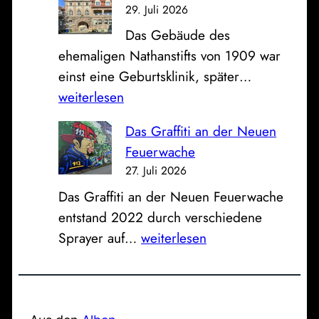
u
n
29. Juli 2026
F
m
d
Das Gebäude des
ü
S
K
ehemaligen Nathanstifts von 1909 war
r
o
l
D
einst eine Geburtsklinik, später…
t
n
i
e
weiterlesen
h
n
n
r
e
t
i
Das Graffiti an der Neuen
e
r
a
k
Feuerwache
h
T
g
u
27. Juli 2026
e
r
:
m
Das Graffiti an der Neuen Feuerwache
m
a
B
entstand 2022 durch verschiedene
a
i
l
D
Sprayer auf…
weiterlesen
l
n
i
a
i
e
c
s
g
r
k
G
e
-
z