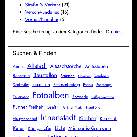
Straße & Verkehr
(21)
Verschwundenes
(16)
Vorher/Nachher
(6)
Eine Beschreibung zu den Kategorien findest Du
hier
.
Suchen & Finden
Altstadt
Altstadtstörche
Amtsstuben
Abriss
Baustellen
Backstein
Brunnen
Dambach
Choreos
Eisenbahn
Denkmäler
Erntedankfestzug
Events
Fahrzeuge
Fotoalben
Fotoserie
Feuerwehr
Fußgängerzone
Fürther Freiheit
Graffiti
Grüner Markt
Hardhöhe
Innenstadt
Kirchen
Kleeblatt
Hauptbahnhof
Licht
Kunst
Michaelis-Kirchweih
Königstraße