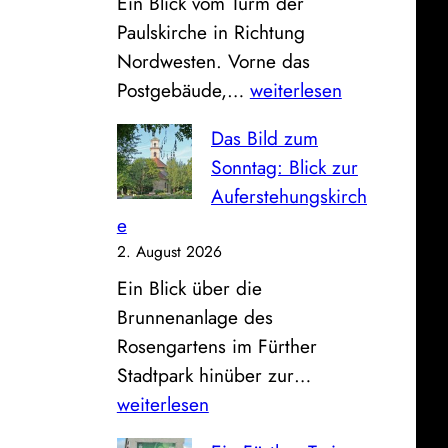
Ein Blick vom Turm der
e
Paulskirche in Richtung
F
Nordwesten. Vorne das
a
P
Postgebäude,…
weiterlesen
h
o
r
Das Bild zum
s
z
Sonntag: Blick zur
t
e
Auferstehungskirch
,
u
e
S
g
2. August 2026
p
h
Ein Blick über die
a
a
Brunnenanlage des
r
l
Rosengartens im Fürther
k
l
D
Stadtpark hinüber zur…
a
e
a
weiterlesen
s
a
s
s
n