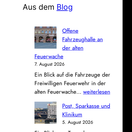
e
Aus dem
Blog
n
Offene
Fahrzeughalle an
der alten
Feuerwache
7. August 2026
Ein Blick auf die Fahrzeuge der
Freiwilligen Feuerwehr in der
O
alten Feuerwache…
weiterlesen
f
Post, Sparkasse und
f
Klinikum
e
5. August 2026
n