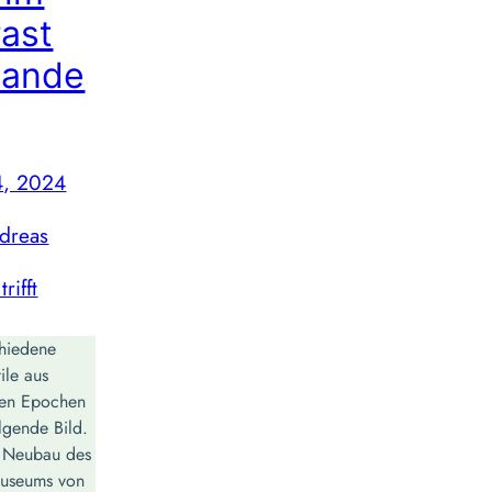
rast
nande
4, 2024
dreas
trifft
chiedene
tile aus
nen Epochen
lgende Bild.
er Neubau des
Museums von