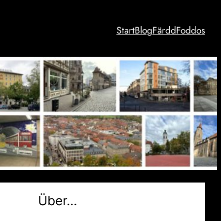
Start
Blog
Färdd
Foddos
Über…