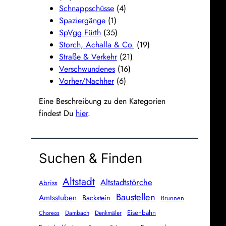
Schnappschüsse
(4)
Spaziergänge
(1)
SpVgg Fürth
(35)
Storch, Achalla & Co.
(19)
Straße & Verkehr
(21)
Verschwundenes
(16)
Vorher/Nachher
(6)
Eine Beschreibung zu den Kategorien
findest Du
hier
.
Suchen & Finden
Altstadt
Altstadtstörche
Abriss
Baustellen
Amtsstuben
Backstein
Brunnen
Eisenbahn
Dambach
Denkmäler
Choreos