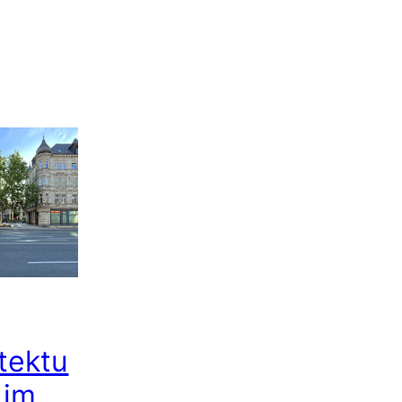
tektu
e im