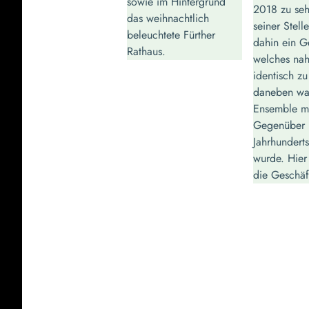
sowie im Hintergrund
2018 zu se
das weihnachtlich
seiner Stell
beleuchtete Fürther
dahin ein 
Rathaus.
welches na
identisch z
daneben wa
Ensemble m
Gegenüber 
Jahrhundert
wurde. Hier 
die Geschäf