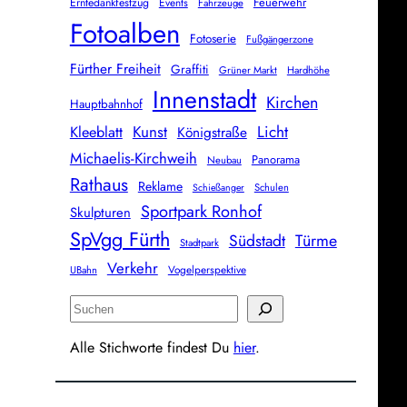
Feuerwehr
Erntedankfestzug
Events
Fahrzeuge
Fotoalben
Fotoserie
Fußgängerzone
Fürther Freiheit
Graffiti
Grüner Markt
Hardhöhe
Innenstadt
Kirchen
Hauptbahnhof
Licht
Kunst
Kleeblatt
Königstraße
Michaelis-Kirchweih
Panorama
Neubau
Rathaus
Reklame
Schulen
Schießanger
Sportpark Ronhof
Skulpturen
SpVgg Fürth
Südstadt
Türme
Stadtpark
Verkehr
Vogelperspektive
UBahn
S
u
Alle Stichworte findest Du
hier
.
c
h