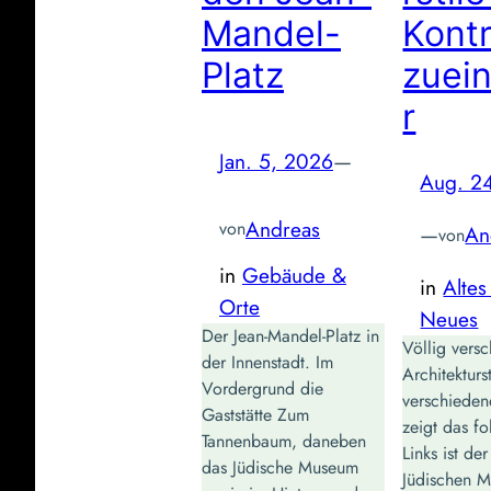
Mandel-
Kont
Platz
zuei
r
Jan. 5, 2026
—
Aug. 2
Andreas
von
—
An
von
in
Gebäude &
in
Altes 
Orte
Neues
Der Jean-Mandel-Platz in
Völlig vers
der Innenstadt. Im
Architekturs
Vordergrund die
verschiede
Gaststätte Zum
zeigt das fo
Tannenbaum, daneben
Links ist d
das Jüdische Museum
Jüdischen 