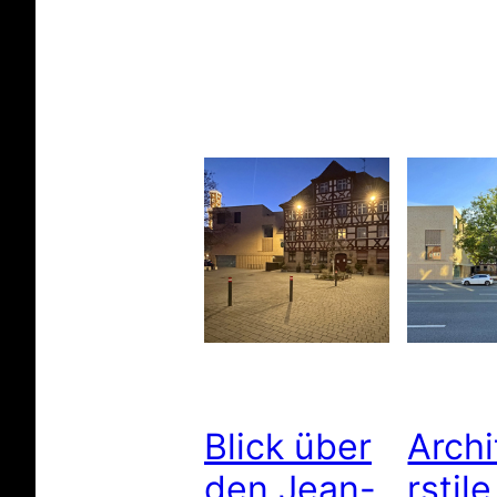
Blick über
Archi
den Jean-
rstil