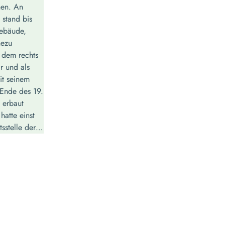
hen. An
e stand bis
Gebäude,
hezu
u dem rechts
r und als
it seinem
Ende des 19.
s erbaut
hatte einst
tsstelle der…