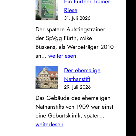
Ein Fürther Trainer-
B
e
d
Riese
i
u
e
31. Juli 2026
l
n
r
Der spätere Aufstiegstrainer
d
d
a
der SpVgg Fürth, Mike
z
K
l
Büskens, als Werbeträger 2010
u
l
t
E
an…
weiterlesen
m
i
e
i
S
n
n
Der ehemalige
n
o
i
F
Nathanstift
F
n
k
e
29. Juli 2026
ü
n
u
u
Das Gebäude des ehemaligen
r
t
m
e
Nathanstifts von 1909 war einst
t
a
r
D
eine Geburtsklinik, später…
h
g
w
e
weiterlesen
e
:
a
r
r
B