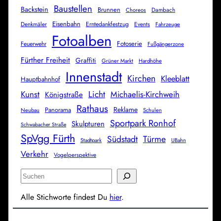
Baustellen
Backstein
Brunnen
Dambach
Choreos
Eisenbahn
Denkmäler
Erntedankfestzug
Events
Fahrzeuge
Fotoalben
Fotoserie
Feuerwehr
Fußgängerzone
Fürther Freiheit
Graffiti
Grüner Markt
Hardhöhe
Innenstadt
Kirchen
Kleeblatt
Hauptbahnhof
Licht
Kunst
Michaelis-Kirchweih
Königstraße
Rathaus
Reklame
Panorama
Neubau
Schulen
Sportpark Ronhof
Skulpturen
Schwabacher Straße
SpVgg Fürth
Südstadt
Türme
Stadtpark
UBahn
Verkehr
Vogelperspektive
S
u
Alle Stichworte findest Du
hier
.
c
h