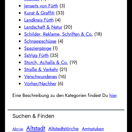
Jenseits von Fürth
(3)
Kunst & Graffiti
(33)
Landkreis Fürth
(4)
Landschaft & Natur
(20)
Schilder, Reklame, Schriften & Co.
(18)
Schnappschüsse
(4)
Spaziergänge
(1)
SpVgg Fürth
(35)
Storch, Achalla & Co.
(19)
Straße & Verkehr
(21)
Verschwundenes
(16)
Vorher/Nachher
(6)
Eine Beschreibung zu den Kategorien findest Du
hier
.
Suchen & Finden
Altstadt
Altstadtstörche
Amtsstuben
Abriss