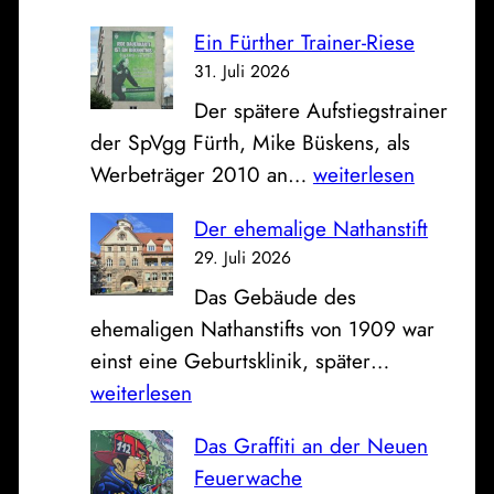
a
r
Ein Fürther Trainer-Riese
s
k
31. Juli 2026
B
a
Der spätere Aufstiegstrainer
i
s
der SpVgg Fürth, Mike Büskens, als
l
s
E
Werbeträger 2010 an…
weiterlesen
d
e
i
z
u
Der ehemalige Nathanstift
n
u
n
29. Juli 2026
F
m
d
Das Gebäude des
ü
S
K
ehemaligen Nathanstifts von 1909 war
r
o
l
D
einst eine Geburtsklinik, später…
t
n
i
e
weiterlesen
h
n
n
r
e
t
i
Das Graffiti an der Neuen
e
r
a
k
Feuerwache
h
T