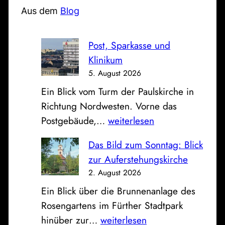
e
Aus dem
Blog
n
Post, Sparkasse und
Klinikum
5. August 2026
Ein Blick vom Turm der Paulskirche in
Richtung Nordwesten. Vorne das
P
Postgebäude,…
weiterlesen
o
Das Bild zum Sonntag: Blick
s
zur Auferstehungskirche
t
2. August 2026
,
Ein Blick über die Brunnenanlage des
S
Rosengartens im Fürther Stadtpark
p
D
hinüber zur…
weiterlesen
a