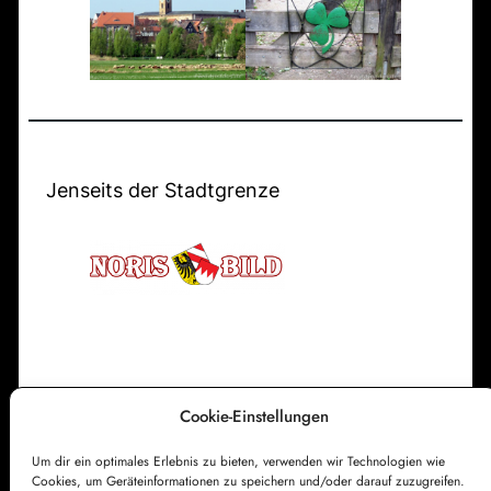
i
n
a
k
F
g
u
e
:
m
u
B
e
l
r
i
Jenseits der Stadtgrenze
w
c
a
k
c
z
h
u
e
r
A
u
Cookie-Einstellungen
Impressum
Datenschutzerklärung
f
Cookie-Richtlinie (EU)
Kontakt
Um dir ein optimales Erlebnis zu bieten, verwenden wir Technologien wie
e
Cookies, um Geräteinformationen zu speichern und/oder darauf zuzugreifen.