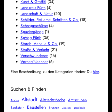
Kunst & Graffiti
(34)
Landkreis Fürth
(4)
Landschaft & Natur
(20)
Schilder, Reklame, Schriften & Co.
(18)
Schnappschüsse
(4)
Spaziergänge
(1)
SpVgg Fürth
(35)
Storch, Achalla & Co.
(19)
Straße & Verkehr
(21)
Verschwundenes
(16)
Vorher/Nachher
(6)
Eine Beschreibung zu den Kategorien findest Du
hier
.
Suchen & Finden
Altstadt
Altstadtstörche
Amtsstuben
Abriss
Baustellen
Backstein
Brunnen
Dambach
Choreos