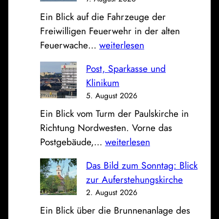
a
Ein Blick auf die Fahrzeuge der
t
Freiwilligen Feuerwehr in der alten
z
O
Feuerwache…
weiterlesen
v
f
o
Post, Sparkasse und
f
m
Klinikum
e
B
5. August 2026
n
a
Ein Blick vom Turm der Paulskirche in
e
h
Richtung Nordwesten. Vorne das
F
n
P
Postgebäude,…
weiterlesen
a
h
o
h
o
Das Bild zum Sonntag: Blick
s
r
f
zur Auferstehungskirche
t
z
2. August 2026
,
e
Ein Blick über die Brunnenanlage des
S
u