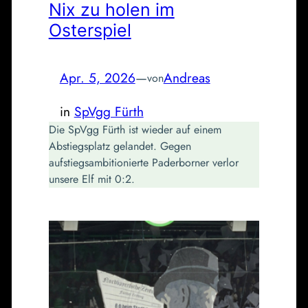
Nix zu holen im
Osterspiel
Apr. 5, 2026
—
Andreas
von
in
SpVgg Fürth
Die SpVgg Fürth ist wieder auf einem
Abstiegsplatz gelandet. Gegen
aufstiegsambitionierte Paderborner verlor
unsere Elf mit 0:2.