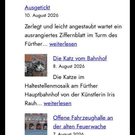
Ausgetickt
10. August 2026
Zerlegt und leicht angestaubt wartet ein
ausrangiertes Ziffernblatt im Turm des
A
Fürther…
weiterlesen
u
Die Katz vom Bahnhof
s
8. August 2026
g
Die Katze im
e
Haltestellenmosaik am Fürther
t
Hauptbahnhof von der Künstlerin Iris
i
D
Rauh…
weiterlesen
c
i
k
Offene Fahrzeughalle an
e
t
der alten Feuerwache
K
7. August 2026