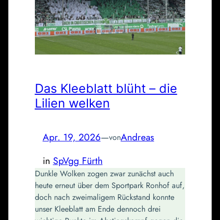
Das Kleeblatt blüht – die
Lilien welken
Apr. 19, 2026
—
Andreas
von
in
SpVgg Fürth
Dunkle Wolken zogen zwar zunächst auch
heute erneut über dem Sportpark Ronhof auf,
doch nach zweimaligem Rückstand konnte
unser Kleeblatt am Ende dennoch drei