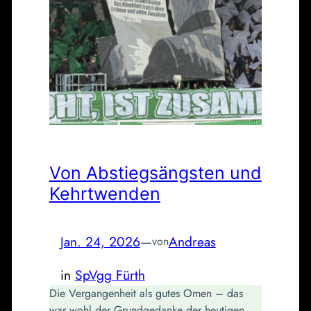
Von Abstiegsängsten und
Kehrtwenden
Jan. 24, 2026
—
Andreas
von
in
SpVgg Fürth
Die Vergangenheit als gutes Omen – das
war wohl der Grundgedanke der heutigen