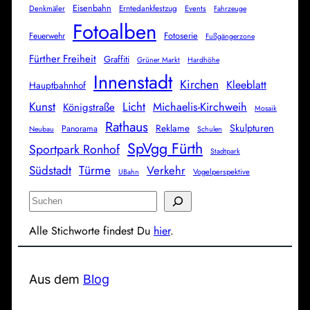
Eisenbahn
Erntedankfestzug
Denkmäler
Events
Fahrzeuge
Fotoalben
Fotoserie
Feuerwehr
Fußgängerzone
Fürther Freiheit
Graffiti
Grüner Markt
Hardhöhe
Innenstadt
Kirchen
Kleeblatt
Hauptbahnhof
Kunst
Licht
Michaelis-Kirchweih
Königstraße
Mosaik
Rathaus
Skulpturen
Reklame
Panorama
Neubau
Schulen
SpVgg Fürth
Sportpark Ronhof
Stadtpark
Türme
Südstadt
Verkehr
Vogelperspektive
UBahn
S
u
Alle Stichworte findest Du
hier
.
c
h
e
Aus dem
Blog
n