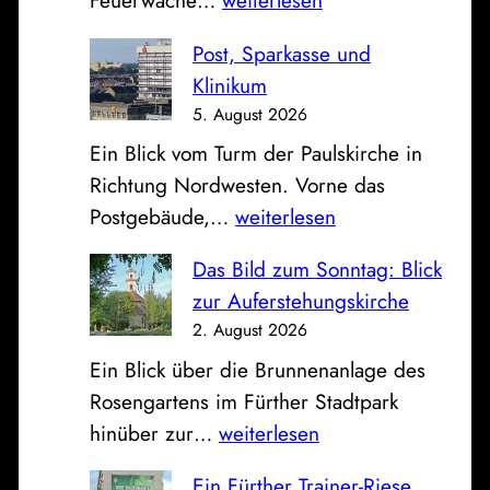
Feuerwache…
weiterlesen
v
f
o
Post, Sparkasse und
f
m
Klinikum
e
B
5. August 2026
n
a
Ein Blick vom Turm der Paulskirche in
e
h
Richtung Nordwesten. Vorne das
F
n
P
Postgebäude,…
weiterlesen
a
h
o
h
o
Das Bild zum Sonntag: Blick
s
r
f
zur Auferstehungskirche
t
z
2. August 2026
,
e
Ein Blick über die Brunnenanlage des
S
u
Rosengartens im Fürther Stadtpark
p
g
D
hinüber zur…
weiterlesen
a
h
a
r
a
Ein Fürther Trainer-Riese