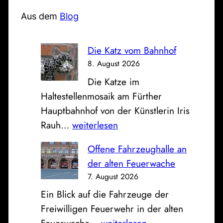
h
e
Aus dem
Blog
n
Die Katz vom Bahnhof
8. August 2026
Die Katze im
Haltestellenmosaik am Fürther
Hauptbahnhof von der Künstlerin Iris
D
Rauh…
weiterlesen
i
Offene Fahrzeughalle an
e
der alten Feuerwache
K
7. August 2026
a
Ein Blick auf die Fahrzeuge der
t
Freiwilligen Feuerwehr in der alten
z
O