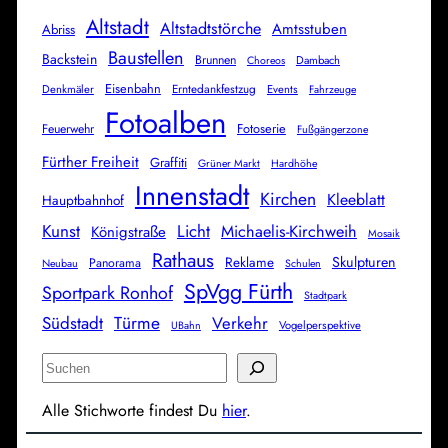
Altstadt
Altstadtstörche
Amtsstuben
Abriss
Baustellen
Backstein
Brunnen
Dambach
Choreos
Eisenbahn
Erntedankfestzug
Denkmäler
Events
Fahrzeuge
Fotoalben
Fotoserie
Feuerwehr
Fußgängerzone
Fürther Freiheit
Graffiti
Grüner Markt
Hardhöhe
Innenstadt
Kirchen
Kleeblatt
Hauptbahnhof
Kunst
Licht
Michaelis-Kirchweih
Königstraße
Mosaik
Rathaus
Skulpturen
Reklame
Panorama
Neubau
Schulen
SpVgg Fürth
Sportpark Ronhof
Stadtpark
Türme
Südstadt
Verkehr
Vogelperspektive
UBahn
S
u
Alle Stichworte findest Du
hier
.
c