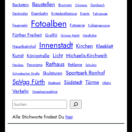
Baustellen
Backstein
Brunnen
Dambach
Choreos
Eisenbahn
Denkmäler
Erntedankfestzug
Events
Fahrzeuge
Fotoalben
Fotoserie
Feuerwehr
Fußgängerzone
Fürther Freiheit
Graffiti
Grüner Markt
Hardhöhe
Innenstadt
Kirchen
Kleeblatt
Hauptbahnhof
Licht
Kunst
Michaelis-Kirchweih
Königstraße
Rathaus
Reklame
Panorama
Neubau
Schulen
Sportpark Ronhof
Skulpturen
Schwabacher Straße
SpVgg Fürth
Südstadt
Türme
Stadtpark
UBahn
Verkehr
Vogelperspektive
S
u
Alle Stichworte findest Du
hier
.
c
h