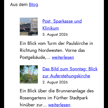
e
Aus dem
Blog
n
Post, Sparkasse und
Klinikum
5. August 2026
Ein Blick vom Turm der Paulskirche in
Richtung Nordwesten. Vorne das
P
Postgebäude,…
weiterlesen
o
Das Bild zum Sonntag: Blick
s
zur Auferstehungskirche
t
2. August 2026
,
Ein Blick über die Brunnenanlage des
S
Rosengartens im Fürther Stadtpark
p
D
hinüber zur…
weiterlesen
a