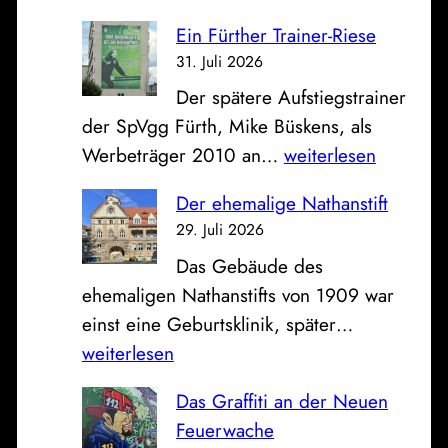
a
r
Ein Fürther Trainer-Riese
s
k
31. Juli 2026
B
a
Der spätere Aufstiegstrainer
i
s
der SpVgg Fürth, Mike Büskens, als
l
s
E
Werbeträger 2010 an…
weiterlesen
d
e
i
z
u
Der ehemalige Nathanstift
n
u
n
29. Juli 2026
F
m
d
Das Gebäude des
ü
S
K
ehemaligen Nathanstifts von 1909 war
r
o
l
D
einst eine Geburtsklinik, später…
t
n
i
e
weiterlesen
h
n
n
r
e
t
i
Das Graffiti an der Neuen
e
r
a
k
Feuerwache
h
T