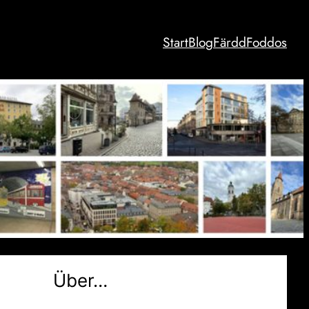
Start
Blog
Färdd
Foddos
Über…