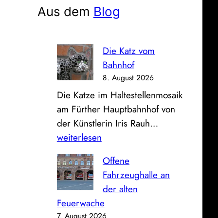
e
Aus dem
Blog
n
Die Katz vom
Bahnhof
8. August 2026
Die Katze im Haltestellenmosaik
am Fürther Hauptbahnhof von
D
der Künstlerin Iris Rauh…
i
weiterlesen
e
Offene
K
Fahrzeughalle an
a
der alten
t
Feuerwache
z
7. August 2026