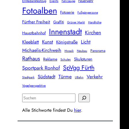
Erntedankfestzug
Feuerwehr
Events
Fahrzeuge
Fotoalben
Fotoserie
Fußgängerzone
Fürther Freiheit
Graffiti
Grüner Markt
Hardhöhe
Innenstadt
Kirchen
Hauptbahnhof
Kunst
Licht
Kleeblatt
Königstraße
Michaelis-Kirchweih
Panorama
Mosaik
Neubau
Rathaus
Skulpturen
Reklame
Schulen
SpVgg Fürth
Sportpark Ronhof
Türme
Südstadt
Verkehr
Stadtpark
UBahn
Vogelperspektive
S
u
Alle Stichworte findest Du
hier
.
c
h