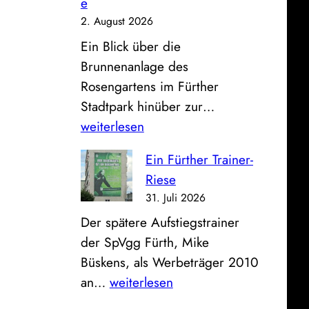
e
S
g
2. August 2026
p
h
Ein Blick über die
a
a
Brunnenanlage des
r
l
Rosengartens im Fürther
k
l
D
Stadtpark hinüber zur…
a
e
a
weiterlesen
s
a
s
s
n
Ein Fürther Trainer-
B
e
d
Riese
i
u
e
31. Juli 2026
l
n
r
Der spätere Aufstiegstrainer
d
d
a
der SpVgg Fürth, Mike
z
K
l
Büskens, als Werbeträger 2010
u
l
t
E
an…
weiterlesen
m
i
e
i
S
n