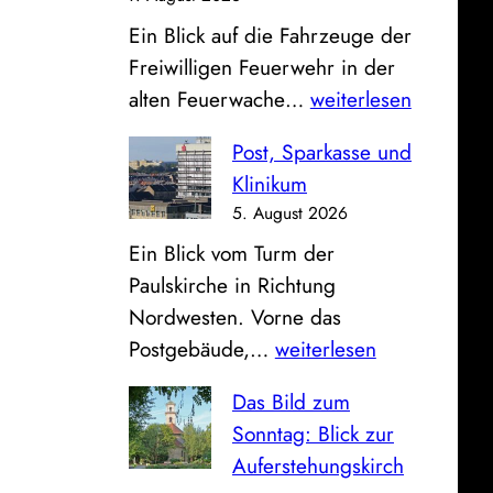
v
Ein Blick auf die Fahrzeuge der
o
Freiwilligen Feuerwehr in der
m
O
alten Feuerwache…
weiterlesen
B
f
a
Post, Sparkasse und
f
h
Klinikum
e
n
5. August 2026
n
h
Ein Blick vom Turm der
e
o
Paulskirche in Richtung
F
f
Nordwesten. Vorne das
a
P
Postgebäude,…
weiterlesen
h
o
r
Das Bild zum
s
z
Sonntag: Blick zur
t
e
Auferstehungskirch
,
u