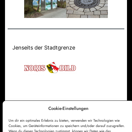
a
e
f
n
e
s
r
t
s
i
t
f
Jenseits der Stadtgrenze
e
t
h
u
n
g
s
k
Cookie-Einstellungen
i
Impressum
Datenschutzerklärung
r
Um dir ein optimales Erlebnis zu bieten, verwenden wir Technologien wie
Cookie-Richtlinie (EU)
Kontakt
c
Cookies, um Geräteinformationen zu speichern und/oder darauf zuzugreifen.
Wenn du diesen Technologien zustimmst, können wir Daten wie das