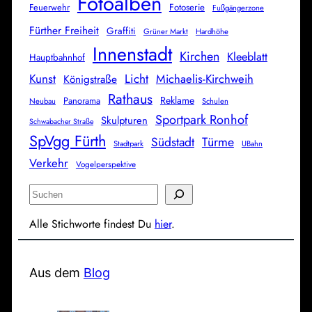
Fotoalben
Feuerwehr
Fotoserie
Fußgängerzone
Fürther Freiheit
Graffiti
Grüner Markt
Hardhöhe
Innenstadt
Kirchen
Kleeblatt
Hauptbahnhof
Licht
Kunst
Michaelis-Kirchweih
Königstraße
Rathaus
Reklame
Panorama
Neubau
Schulen
Sportpark Ronhof
Skulpturen
Schwabacher Straße
SpVgg Fürth
Südstadt
Türme
Stadtpark
UBahn
Verkehr
Vogelperspektive
S
u
Alle Stichworte findest Du
hier
.
c
h
e
Aus dem
Blog
n