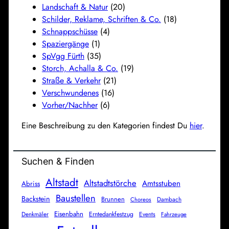
Landschaft & Natur
(20)
Schilder, Reklame, Schriften & Co.
(18)
Schnappschüsse
(4)
Spaziergänge
(1)
SpVgg Fürth
(35)
Storch, Achalla & Co.
(19)
Straße & Verkehr
(21)
Verschwundenes
(16)
Vorher/Nachher
(6)
Eine Beschreibung zu den Kategorien findest Du
hier
.
Suchen & Finden
Altstadt
Altstadtstörche
Amtsstuben
Abriss
Baustellen
Backstein
Brunnen
Dambach
Choreos
Eisenbahn
Denkmäler
Erntedankfestzug
Events
Fahrzeuge