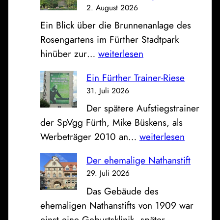
z
2. August 2026
,
e
Ein Blick über die Brunnenanlage des
S
u
Rosengartens im Fürther Stadtpark
p
g
D
hinüber zur…
weiterlesen
a
h
a
r
a
Ein Fürther Trainer-Riese
s
k
l
31. Juli 2026
B
a
l
Der spätere Aufstiegstrainer
i
s
e
der SpVgg Fürth, Mike Büskens, als
l
s
a
E
Werbeträger 2010 an…
weiterlesen
d
e
n
i
z
u
d
Der ehemalige Nathanstift
n
u
n
e
29. Juli 2026
F
m
d
r
Das Gebäude des
ü
S
K
a
ehemaligen Nathanstifts von 1909 war
r
o
l
l
D
einst eine Geburtsklinik, später…