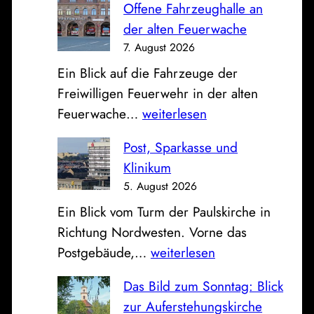
Offene Fahrzeughalle an
der alten Feuerwache
7. August 2026
Ein Blick auf die Fahrzeuge der
Freiwilligen Feuerwehr in der alten
O
Feuerwache…
weiterlesen
f
Post, Sparkasse und
f
Klinikum
e
5. August 2026
n
Ein Blick vom Turm der Paulskirche in
e
Richtung Nordwesten. Vorne das
F
P
Postgebäude,…
weiterlesen
a
o
h
Das Bild zum Sonntag: Blick
s
r
zur Auferstehungskirche
t