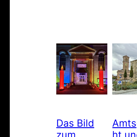
Das Bild
Amts
zum
ht u