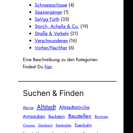
Schnappschüsse
(4)
Spaziergänge
(1)
SpVgg Fürth
(35)
Storch, Achalla & Co.
(19)
Straße & Verkehr
(21)
Verschwundenes
(16)
Vorher/Nachher
(6)
Eine Beschreibung zu den Kategorien
findest Du
hier
.
Suchen & Finden
Altstadt
Altstadtstörche
Abriss
Baustellen
Amtsstuben
Backstein
Brunnen
Eisenbahn
Dambach
Denkmäler
Choreos