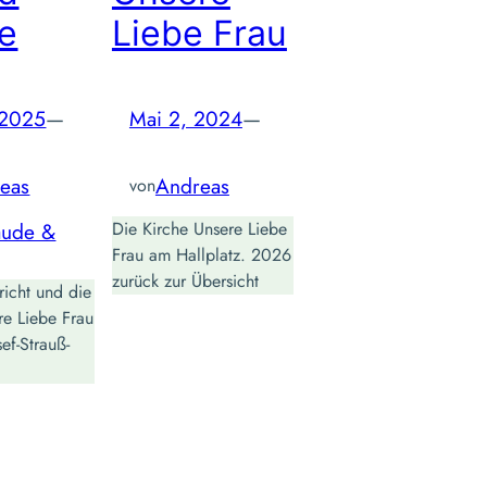
he
Liebe Frau
, 2025
—
Mai 2, 2024
—
eas
Andreas
von
ude &
Die Kirche Unsere Liebe
Frau am Hallplatz. 2026
zurück zur Übersicht
icht und die
re Liebe Frau
ef-Strauß-