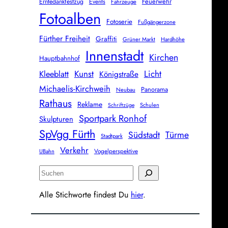
Feuerwehr
Erntedankfestzug
Events
Fahrzeuge
Fotoalben
Fotoserie
Fußgängerzone
Fürther Freiheit
Graffiti
Grüner Markt
Hardhöhe
Innenstadt
Kirchen
Hauptbahnhof
Licht
Kunst
Kleeblatt
Königstraße
Michaelis-Kirchweih
Panorama
Neubau
Rathaus
Reklame
Schulen
Schriftzüge
Sportpark Ronhof
Skulpturen
SpVgg Fürth
Südstadt
Türme
Stadtpark
Verkehr
Vogelperspektive
UBahn
S
u
Alle Stichworte findest Du
hier
.
c
h