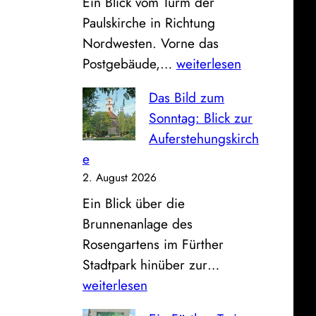
Ein Blick vom Turm der
e
Paulskirche in Richtung
F
Nordwesten. Vorne das
a
P
Postgebäude,…
weiterlesen
h
o
r
Das Bild zum
s
z
Sonntag: Blick zur
t
e
Auferstehungskirch
,
u
e
S
g
2. August 2026
p
h
Ein Blick über die
a
a
Brunnenanlage des
r
l
Rosengartens im Fürther
k
l
D
Stadtpark hinüber zur…
a
e
a
weiterlesen
s
a
s
s
n