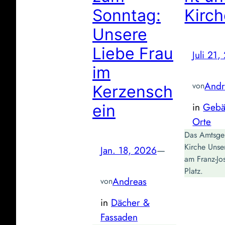
Sonntag:
Kirc
Unsere
Liebe Frau
Juli 21
im
Andr
von
Kerzensch
in
Gebä
ein
Orte
Das Amtsger
Kirche Unse
Jan. 18, 2026
—
am Franz-Jos
Platz.
Andreas
von
in
Dächer &
Fassaden