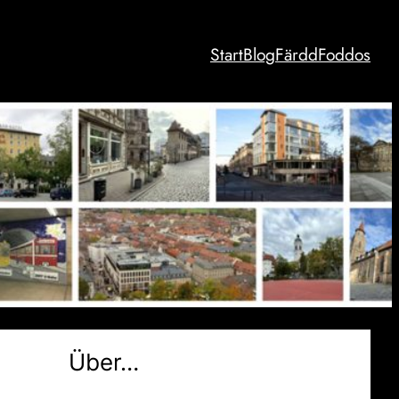
Start
Blog
Färdd
Foddos
Über…