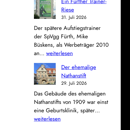
Ein Fürther Trainer-
B
e
d
Riese
i
u
e
31. Juli 2026
l
n
r
Der spätere Aufstiegstrainer
d
d
a
der SpVgg Fürth, Mike
z
K
l
Büskens, als Werbeträger 2010
u
l
t
E
an…
weiterlesen
m
i
e
i
S
n
n
Der ehemalige
n
o
i
F
Nathanstift
F
n
k
e
29. Juli 2026
ü
n
u
u
Das Gebäude des ehemaligen
r
t
m
e
Nathanstifts von 1909 war einst
t
a
r
D
eine Geburtsklinik, später…
h
g
w
e
weiterlesen
e
:
a
r
r
B