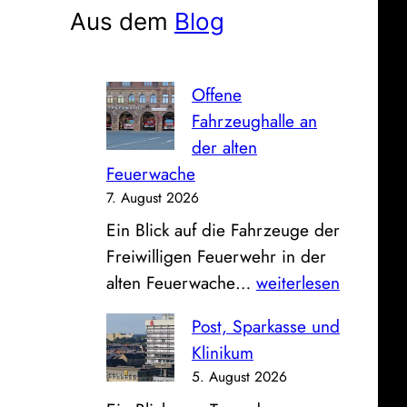
e
Aus dem
Blog
n
Offene
Fahrzeughalle an
der alten
Feuerwache
7. August 2026
Ein Blick auf die Fahrzeuge der
Freiwilligen Feuerwehr in der
O
alten Feuerwache…
weiterlesen
f
Post, Sparkasse und
f
Klinikum
e
5. August 2026
n