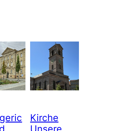
geric
Kirche
nd
Unsere