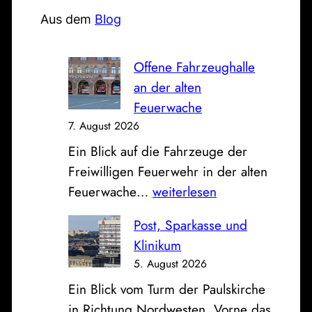
h
e
Aus dem
Blog
n
Offene Fahrzeughalle
an der alten
Feuerwache
7. August 2026
Ein Blick auf die Fahrzeuge der
Freiwilligen Feuerwehr in der alten
O
Feuerwache…
weiterlesen
f
Post, Sparkasse und
f
Klinikum
e
5. August 2026
n
Ein Blick vom Turm der Paulskirche
e
in Richtung Nordwesten. Vorne das
F