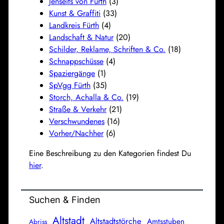
Jenseits von Fürth
(3)
Kunst & Graffiti
(33)
Landkreis Fürth
(4)
Landschaft & Natur
(20)
Schilder, Reklame, Schriften & Co.
(18)
Schnappschüsse
(4)
Spaziergänge
(1)
SpVgg Fürth
(35)
Storch, Achalla & Co.
(19)
Straße & Verkehr
(21)
Verschwundenes
(16)
Vorher/Nachher
(6)
Eine Beschreibung zu den Kategorien findest Du
hier
.
Suchen & Finden
Altstadt
Altstadtstörche
Amtsstuben
Abriss