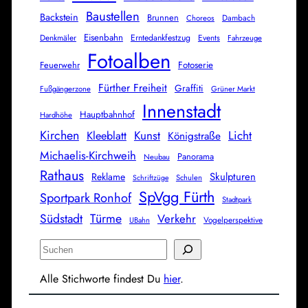
Baustellen
Backstein
Brunnen
Dambach
Choreos
Eisenbahn
Denkmäler
Erntedankfestzug
Events
Fahrzeuge
Fotoalben
Feuerwehr
Fotoserie
Fürther Freiheit
Graffiti
Fußgängerzone
Grüner Markt
Innenstadt
Hauptbahnhof
Hardhöhe
Kirchen
Licht
Kunst
Kleeblatt
Königstraße
Michaelis-Kirchweih
Panorama
Neubau
Rathaus
Skulpturen
Reklame
Schulen
Schriftzüge
SpVgg Fürth
Sportpark Ronhof
Stadtpark
Südstadt
Türme
Verkehr
Vogelperspektive
UBahn
S
u
Alle Stichworte findest Du
hier
.
c