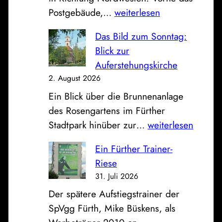
P
Postgebäude,…
weiterlesen
a
o
h
Das Bild zum Sonntag:
s
r
Blick zur
t
z
Auferstehungskirche
,
e
2. August 2026
S
u
Ein Blick über die Brunnenanlage
p
g
des Rosengartens im Fürther
a
h
D
Stadtpark hinüber zur…
weiterlesen
r
a
a
k
l
Ein Fürther Trainer-
s
a
l
Riese
B
s
e
31. Juli 2026
i
s
a
Der spätere Aufstiegstrainer der
l
e
n
SpVgg Fürth, Mike Büskens, als
d
u
d