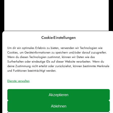
s
k
i
r
c
Cookie-Einstellungen
h
Impressum
Datenschutzerklärung
e
Um dir ein optimales Erlebnis zu bieten, verwenden wir Technologien wie
Cookie-Richtlinie (EU)
Kontakt
Cookies, um Geräteinformationen zu speichern und/oder darauf zuzugreifen.
Wenn du diesen Technologien zustimmst, können wir Daten wie das
Surfverhalten oder eindeutige IDs auf dieser Website verarbeiten. Wenn du
deine Zustimmung nicht erteilst oder zurückziehst, können bestimmte Merkmale
und Funktionen beeinträchtigt werden.
Dienste verwalten
Akzeptieren
Ablehnen
© Färddfoddos.de | Gestaltet mit
WordPress