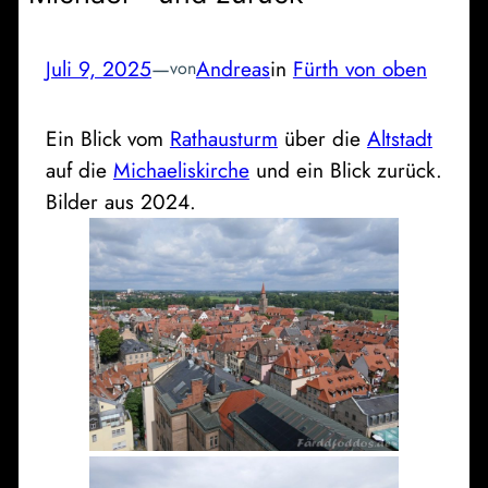
Juli 9, 2025
—
Andreas
in
Fürth von oben
von
Ein Blick vom
Rathausturm
über die
Altstadt
auf die
Michaeliskirche
und ein Blick zurück.
Bilder aus 2024.