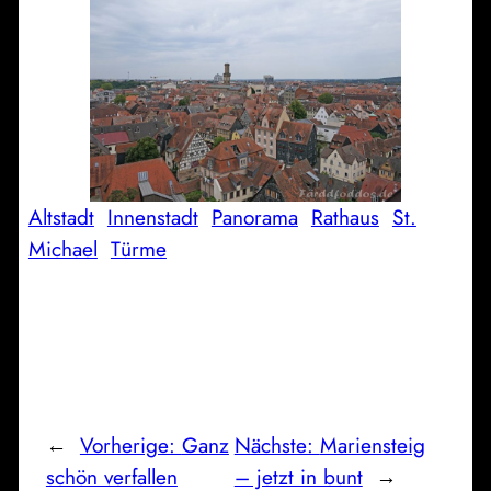
Altstadt
Innenstadt
Panorama
Rathaus
St.
Michael
Türme
←
Vorherige:
Ganz
Nächste:
Mariensteig
schön verfallen
– jetzt in bunt
→