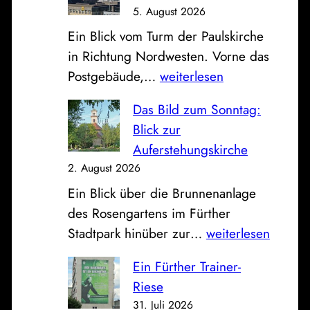
5. August 2026
Ein Blick vom Turm der Paulskirche
in Richtung Nordwesten. Vorne das
P
Postgebäude,…
weiterlesen
o
Das Bild zum Sonntag:
s
Blick zur
t
Auferstehungskirche
,
2. August 2026
S
Ein Blick über die Brunnenanlage
p
des Rosengartens im Fürther
a
D
Stadtpark hinüber zur…
weiterlesen
r
a
k
Ein Fürther Trainer-
s
a
Riese
B
s
31. Juli 2026