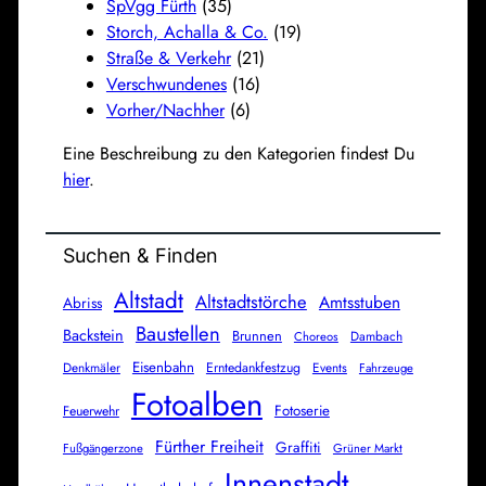
SpVgg Fürth
(35)
Storch, Achalla & Co.
(19)
Straße & Verkehr
(21)
Verschwundenes
(16)
Vorher/Nachher
(6)
Eine Beschreibung zu den Kategorien findest Du
hier
.
Suchen & Finden
Altstadt
Altstadtstörche
Amtsstuben
Abriss
Baustellen
Backstein
Brunnen
Dambach
Choreos
Eisenbahn
Denkmäler
Erntedankfestzug
Events
Fahrzeuge
Fotoalben
Fotoserie
Feuerwehr
Fürther Freiheit
Graffiti
Fußgängerzone
Grüner Markt
Innenstadt