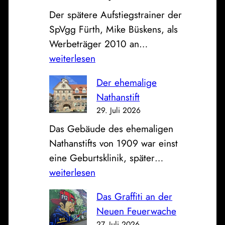
i
s
Der spätere Aufstiegstrainer der
l
e
SpVgg Fürth, Mike Büskens, als
d
u
E
Werbeträger 2010 an…
z
n
i
weiterlesen
u
d
n
m
K
Der ehemalige
F
S
l
Nathanstift
ü
o
i
29. Juli 2026
r
n
n
Das Gebäude des ehemaligen
t
n
i
Nathanstifts von 1909 war einst
h
t
k
D
eine Geburtsklinik, später…
e
a
u
e
weiterlesen
r
g
m
r
T
:
Das Graffiti an der
e
r
B
Neuen Feuerwache
h
a
l
27. Juli 2026