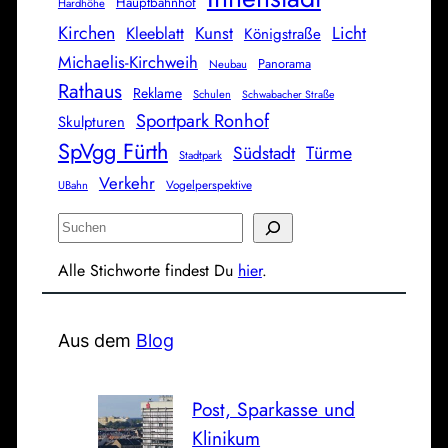
Hauptbahnhof
Hardhöhe
Kirchen
Licht
Kunst
Kleeblatt
Königstraße
Michaelis-Kirchweih
Panorama
Neubau
Rathaus
Reklame
Schulen
Schwabacher Straße
Sportpark Ronhof
Skulpturen
SpVgg Fürth
Südstadt
Türme
Stadtpark
Verkehr
Vogelperspektive
UBahn
S
u
Alle Stichworte findest Du
hier
.
c
h
e
Aus dem
Blog
n
Post, Sparkasse und
Klinikum