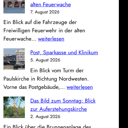
alten Feuerwache
7. August 2026
Ein Blick auf die Fahrzeuge der
Freiwilligen Feuerwehr in der alten
O
Feuerwache…
weiterlesen
f
Post, Sparkasse und Klinikum
f
5. August 2026
e
Ein Blick vom Turm der
n
Paulskirche in Richtung Nordwesten.
e
P
Vorne das Postgebäude,…
weiterlesen
F
o
a
Das Bild zum Sonntag: Blick
s
h
zur Auferstehungskirche
t
r
2. August 2026
,
z
Ein Blick über die Brunnenanlage des