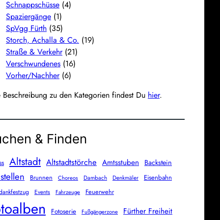
Schnappschüsse
(4)
Spaziergänge
(1)
SpVgg Fürth
(35)
Storch, Achalla & Co.
(19)
Straße & Verkehr
(21)
Verschwundenes
(16)
Vorher/Nachher
(6)
e Beschreibung zu den Kategorien findest Du
hier
.
chen & Finden
Altstadt
Altstadtstörche
Amtsstuben
Backstein
ss
stellen
Brunnen
Eisenbahn
Dambach
Denkmäler
Choreos
Feuerwehr
dankfestzug
Events
Fahrzeuge
toalben
Fürther Freiheit
Fotoserie
Fußgängerzone