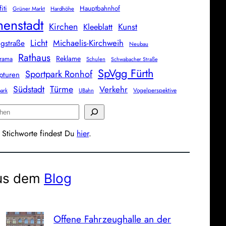
iti
Hauptbahnhof
Grüner Markt
Hardhöhe
nenstadt
Kirchen
Kunst
Kleeblatt
Licht
Michaelis-Kirchweih
gstraße
Neubau
Rathaus
Reklame
rama
Schulen
Schwabacher Straße
SpVgg Fürth
Sportpark Ronhof
pturen
Südstadt
Türme
Verkehr
Vogelperspektive
park
UBahn
 Stichworte findest Du
hier
.
us dem
Blog
Offene Fahrzeughalle an der