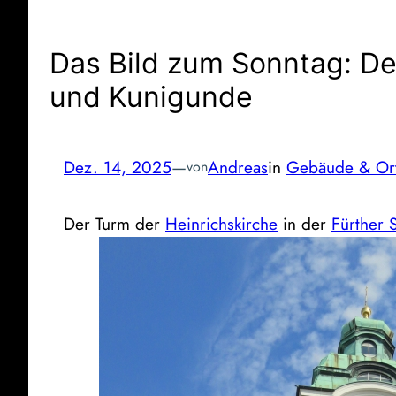
Das Bild zum Sonntag: De
und Kunigunde
Dez. 14, 2025
—
Andreas
in
Gebäude & Or
von
Der Turm der
Heinrichskirche
in der
Fürther 