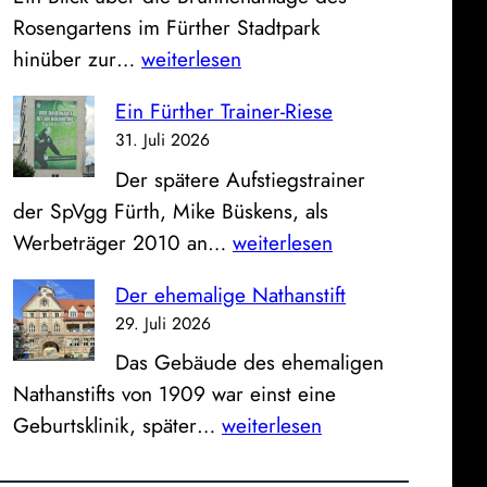
S
e
Rosengartens im Fürther Stadtpark
p
u
D
hinüber zur…
weiterlesen
a
g
a
r
h
Ein Fürther Trainer-Riese
s
k
a
31. Juli 2026
B
a
l
Der spätere Aufstiegstrainer
i
s
l
der SpVgg Fürth, Mike Büskens, als
l
s
e
E
Werbeträger 2010 an…
weiterlesen
d
e
a
i
z
u
n
Der ehemalige Nathanstift
n
u
n
d
29. Juli 2026
F
m
d
e
Das Gebäude des ehemaligen
ü
S
K
r
Nathanstifts von 1909 war einst eine
r
o
l
a
D
Geburtsklinik, später…
weiterlesen
t
n
i
l
e
h
n
n
t