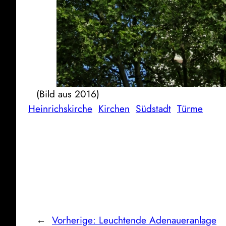
(Bild aus 2016)
Heinrichskirche
Kirchen
Südstadt
Türme
←
Vorherige:
Leuchtende Adenaueranlage