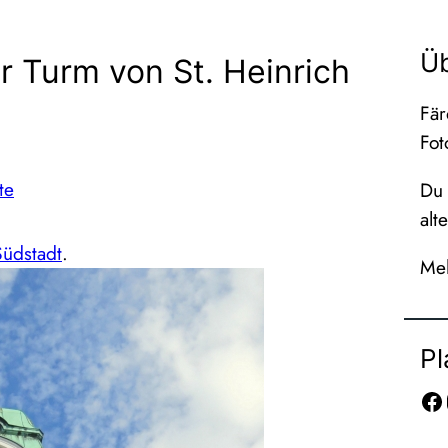
Ü
r Turm von St. Heinrich
Fär
Fot
te
Du 
alt
Südstadt
.
Meh
Pl
Facebook
In