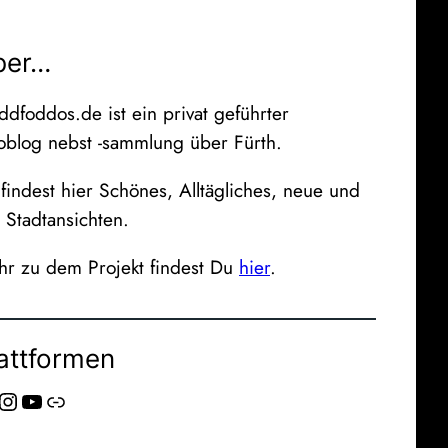
ber…
ddfoddos.de ist ein privat geführter
oblog nebst -sammlung über Fürth.
findest hier Schönes, Alltägliches, neue und
e Stadtansichten.
r zu dem Projekt findest Du
hier
.
attformen
stagram
YouTube
Link