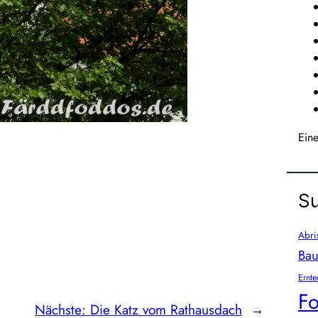
Ein
Su
Abri
Bau
Ernte
Fo
Nächste:
Die Katz vom Rathausdach
→