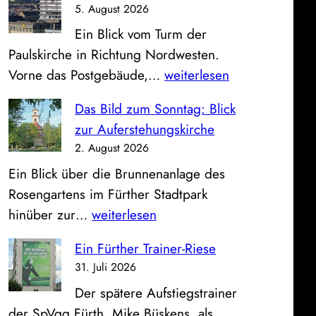
5. August 2026
Ein Blick vom Turm der
Paulskirche in Richtung Nordwesten.
P
Vorne das Postgebäude,…
weiterlesen
o
Das Bild zum Sonntag: Blick
s
zur Auferstehungskirche
t
2. August 2026
,
Ein Blick über die Brunnenanlage des
S
Rosengartens im Fürther Stadtpark
p
D
hinüber zur…
weiterlesen
a
a
r
Ein Fürther Trainer-Riese
s
k
31. Juli 2026
B
a
Der spätere Aufstiegstrainer
i
s
der SpVgg Fürth, Mike Büskens, als