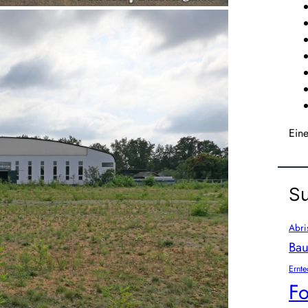
Ein
Su
Abri
Bau
Ernte
Fo