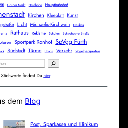
iti
Hauptbahnhof
Grüner Markt
Hardhöhe
nenstadt
Kirchen
Kunst
Kleeblatt
Licht
Michaelis-Kirchweih
gstraße
Neubau
Rathaus
Reklame
rama
Schulen
Schwabacher Straße
SpVgg Fürth
Sportpark Ronhof
pturen
Südstadt
Türme
Verkehr
Vogelperspektive
park
UBahn
 Stichworte findest Du
hier
.
us dem
Blog
Post, Sparkasse und Klinikum