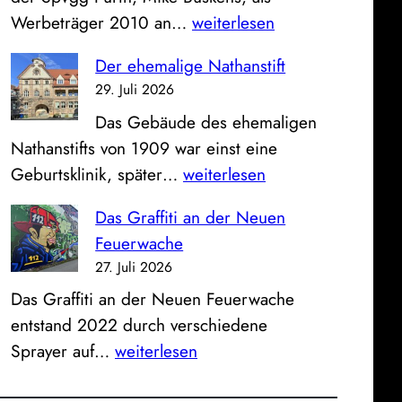
l
s
E
Werbeträger 2010 an…
weiterlesen
d
e
i
z
u
Der ehemalige Nathanstift
n
u
n
29. Juli 2026
F
m
d
Das Gebäude des ehemaligen
ü
S
K
Nathanstifts von 1909 war einst eine
r
o
l
D
Geburtsklinik, später…
weiterlesen
t
n
i
e
h
n
n
Das Graffiti an der Neuen
r
e
t
i
Feuerwache
e
r
a
k
27. Juli 2026
h
T
g
u
Das Graffiti an der Neuen Feuerwache
e
r
:
m
entstand 2022 durch verschiedene
m
a
B
D
Sprayer auf…
weiterlesen
a
i
l
a
l
n
i