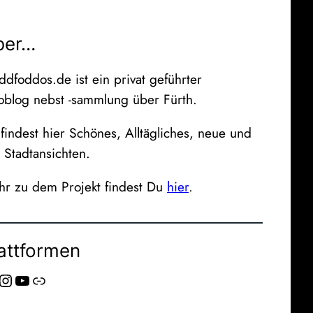
ber…
ddfoddos.de ist ein privat geführter
oblog nebst -sammlung über Fürth.
findest hier Schönes, Alltägliches, neue und
e Stadtansichten.
r zu dem Projekt findest Du
hier
.
attformen
stagram
YouTube
Link