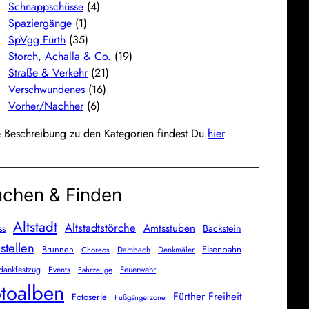
Schnappschüsse
(4)
Spaziergänge
(1)
SpVgg Fürth
(35)
Storch, Achalla & Co.
(19)
Straße & Verkehr
(21)
Verschwundenes
(16)
Vorher/Nachher
(6)
e Beschreibung zu den Kategorien findest Du
hier
.
chen & Finden
Altstadt
Altstadtstörche
Amtsstuben
Backstein
ss
stellen
Brunnen
Eisenbahn
Dambach
Denkmäler
Choreos
dankfestzug
Events
Feuerwehr
Fahrzeuge
toalben
Fürther Freiheit
Fotoserie
Fußgängerzone