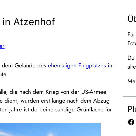
Ü
 in Atzenhof
Fär
Fot
er
Du 
uf dem Gelände des
ehemaligen Flugplatzes in
alt
te.
Meh
alle, die nach dem Krieg von der US-Armee
lle dient, wurden erst lange nach dem Abzug
Pl
en Jahre ist dort eine sandige Grünfläche für
Facebook
In