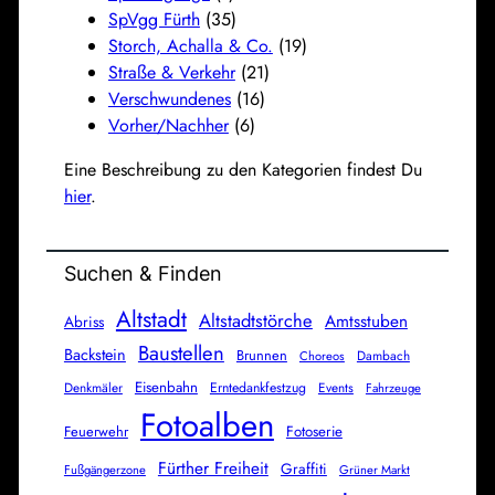
SpVgg Fürth
(35)
Storch, Achalla & Co.
(19)
Straße & Verkehr
(21)
Verschwundenes
(16)
Vorher/Nachher
(6)
Eine Beschreibung zu den Kategorien findest Du
hier
.
Suchen & Finden
Altstadt
Altstadtstörche
Amtsstuben
Abriss
Baustellen
Backstein
Brunnen
Dambach
Choreos
Eisenbahn
Denkmäler
Erntedankfestzug
Events
Fahrzeuge
Fotoalben
Feuerwehr
Fotoserie
Fürther Freiheit
Graffiti
Fußgängerzone
Grüner Markt