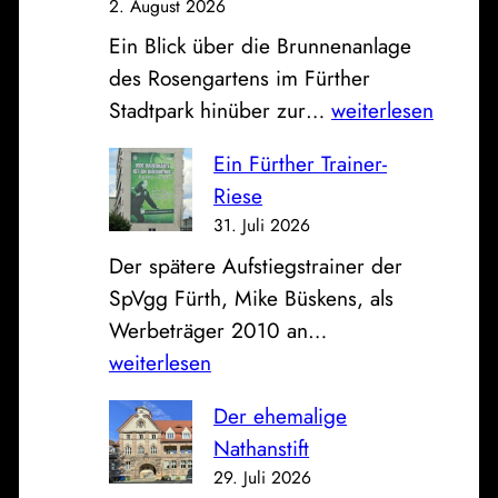
2. August 2026
S
u
Ein Blick über die Brunnenanlage
p
g
des Rosengartens im Fürther
a
h
D
Stadtpark hinüber zur…
weiterlesen
r
a
a
k
l
Ein Fürther Trainer-
s
a
l
Riese
B
s
e
31. Juli 2026
i
s
a
Der spätere Aufstiegstrainer der
l
e
n
SpVgg Fürth, Mike Büskens, als
d
u
d
E
Werbeträger 2010 an…
z
n
e
i
weiterlesen
u
d
r
n
m
K
a
Der ehemalige
F
S
l
l
Nathanstift
ü
o
i
t
29. Juli 2026
r
n