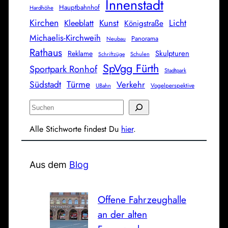
Innenstadt
Hauptbahnhof
Hardhöhe
Kirchen
Licht
Kunst
Kleeblatt
Königstraße
Michaelis-Kirchweih
Panorama
Neubau
Rathaus
Skulpturen
Reklame
Schulen
Schriftzüge
SpVgg Fürth
Sportpark Ronhof
Stadtpark
Südstadt
Türme
Verkehr
Vogelperspektive
UBahn
S
u
Alle Stichworte findest Du
hier
.
c
h
e
Aus dem
Blog
n
Offene Fahrzeughalle
an der alten