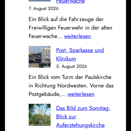
Feuerwache
7. August 2026
Ein Blick auf die Fahrzeuge der
Freiwilligen Feuerwehr in der alten
O
Feuerwache…
weiterlesen
f
Post, Sparkasse und
f
Klinikum
e
5. August 2026
n
Ein Blick vom Turm der Paulskirche
e
in Richtung Nordwesten. Vorne das
F
P
Postgebäude,…
weiterlesen
a
o
h
Das Bild zum Sonntag:
s
r
Blick zur
t
z
Auferstehungskirche
,
e