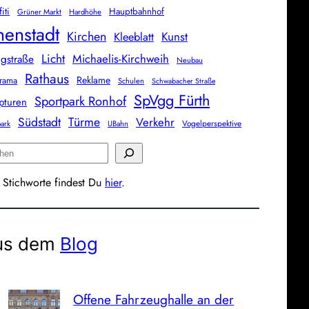
iti
Hauptbahnhof
Grüner Markt
Hardhöhe
nenstadt
Kirchen
Kunst
Kleeblatt
Licht
Michaelis-Kirchweih
gstraße
Neubau
Rathaus
Reklame
rama
Schulen
Schwabacher Straße
SpVgg Fürth
Sportpark Ronhof
pturen
Südstadt
Türme
Verkehr
Vogelperspektive
park
UBahn
 Stichworte findest Du
hier
.
us dem
Blog
Offene Fahrzeughalle an der