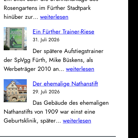
S
e
Rosengartens im Fürther Stadtpark
p
u
D
hinüber zur…
weiterlesen
a
g
a
r
h
Ein Fürther Trainer-Riese
s
k
a
31. Juli 2026
B
a
l
Der spätere Aufstiegstrainer
i
s
l
der SpVgg Fürth, Mike Büskens, als
l
s
e
E
Werbeträger 2010 an…
weiterlesen
d
e
a
i
z
u
n
Der ehemalige Nathanstift
n
u
n
d
29. Juli 2026
F
m
d
e
Das Gebäude des ehemaligen
ü
S
K
r
Nathanstifts von 1909 war einst eine
r
o
l
a
D
Geburtsklinik, später…
weiterlesen
t
n
i
l
e
h
n
n
t