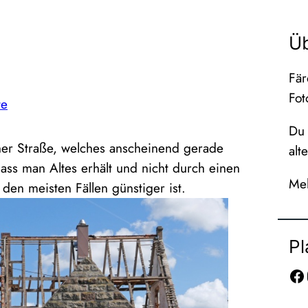
Ü
Fär
Fot
te
Du 
her Straße, welches anscheinend gerade
alt
ass man Altes erhält und nicht durch einen
Meh
den meisten Fällen günstiger ist.
Pl
Facebook
In