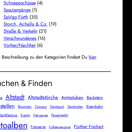
Schnappschüsse
(4)
Spaziergänge
(1)
SpVgg Fürth
(35)
Storch, Achalla & Co.
(19)
Straße & Verkehr
(21)
Verschwundenes
(16)
Vorher/Nachher
(6)
e Beschreibung zu den Kategorien findest Du
hier
.
chen & Finden
Altstadt
Altstadtstörche
Amtsstuben
Backstein
ss
stellen
Brunnen
Eisenbahn
Dambach
Denkmäler
Choreos
Feuerwehr
dankfestzug
Events
Fahrzeuge
toalben
Fürther Freiheit
Fotoserie
Fußgängerzone