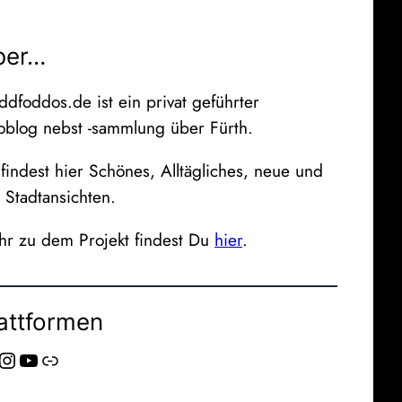
ber…
ddfoddos.de ist ein privat geführter
oblog nebst -sammlung über Fürth.
findest hier Schönes, Alltägliches, neue und
e Stadtansichten.
r zu dem Projekt findest Du
hier
.
attformen
stagram
YouTube
Link