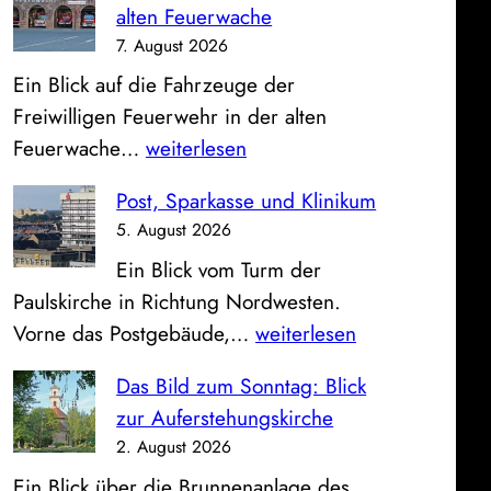
alten Feuerwache
7. August 2026
Ein Blick auf die Fahrzeuge der
Freiwilligen Feuerwehr in der alten
O
Feuerwache…
weiterlesen
f
Post, Sparkasse und Klinikum
f
5. August 2026
e
Ein Blick vom Turm der
n
Paulskirche in Richtung Nordwesten.
e
P
Vorne das Postgebäude,…
weiterlesen
F
o
a
Das Bild zum Sonntag: Blick
s
h
zur Auferstehungskirche
t
r
2. August 2026
,
z
Ein Blick über die Brunnenanlage des