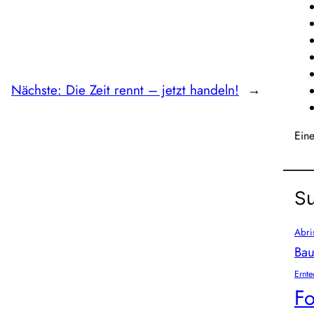
Nächste:
Die Zeit rennt – jetzt handeln!
→
Ein
Su
Abri
Bau
Ernte
Fo