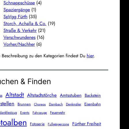
Schnappschüsse
(4)
Spaziergänge
(1)
SpVgg Fürth
(35)
Storch, Achalla & Co.
(19)
Straße & Verkehr
(21)
Verschwundenes
(16)
Vorher/Nachher
(6)
e Beschreibung zu den Kategorien findest Du
hier
.
chen & Finden
Altstadt
Altstadtstörche
Amtsstuben
Backstein
ss
stellen
Brunnen
Eisenbahn
Dambach
Denkmäler
Choreos
dankfestzug
Events
Feuerwehr
Fahrzeuge
toalben
Fürther Freiheit
Fotoserie
Fußgängerzone