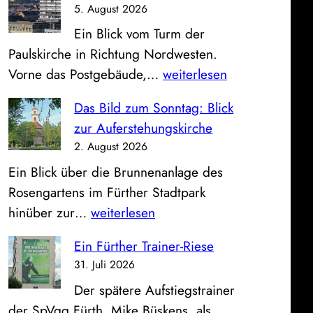
5. August 2026
Ein Blick vom Turm der
Paulskirche in Richtung Nordwesten.
P
Vorne das Postgebäude,…
weiterlesen
o
Das Bild zum Sonntag: Blick
s
zur Auferstehungskirche
t
2. August 2026
,
Ein Blick über die Brunnenanlage des
S
Rosengartens im Fürther Stadtpark
p
D
hinüber zur…
weiterlesen
a
a
r
Ein Fürther Trainer-Riese
s
k
31. Juli 2026
B
a
Der spätere Aufstiegstrainer
i
s
der SpVgg Fürth, Mike Büskens, als