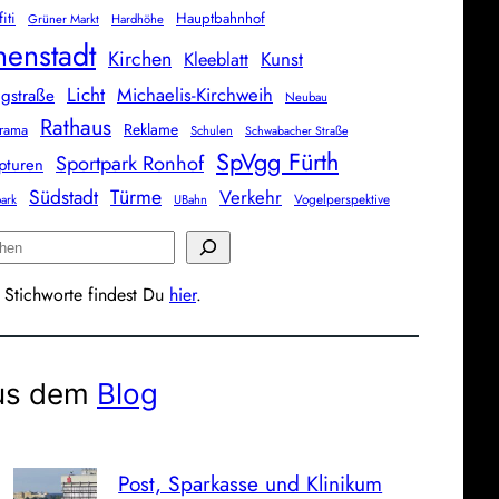
iti
Hauptbahnhof
Grüner Markt
Hardhöhe
nenstadt
Kirchen
Kunst
Kleeblatt
Licht
Michaelis-Kirchweih
gstraße
Neubau
Rathaus
Reklame
rama
Schulen
Schwabacher Straße
SpVgg Fürth
Sportpark Ronhof
pturen
Südstadt
Türme
Verkehr
Vogelperspektive
park
UBahn
 Stichworte findest Du
hier
.
us dem
Blog
Post, Sparkasse und Klinikum