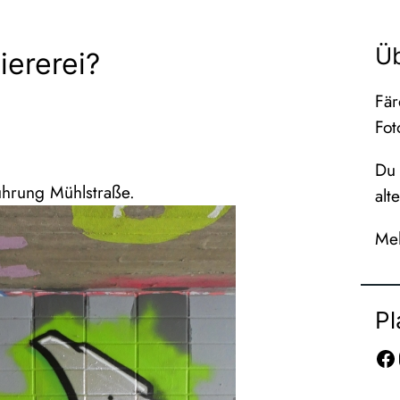
Ü
iererei?
Fär
Fot
Du 
führung Mühlstraße.
alt
Meh
Pl
Facebook
In