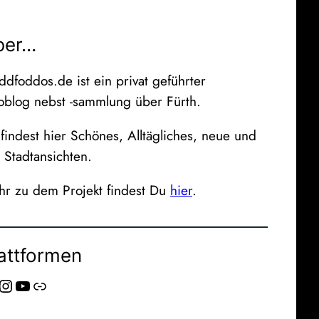
ber…
ddfoddos.de ist ein privat geführter
oblog nebst -sammlung über Fürth.
findest hier Schönes, Alltägliches, neue und
e Stadtansichten.
r zu dem Projekt findest Du
hier
.
attformen
stagram
YouTube
Link