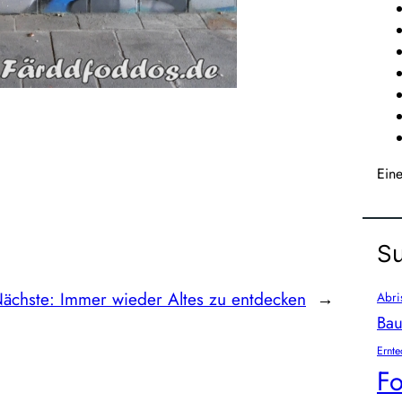
Ein
Su
ächste:
Immer wieder Altes zu entdecken
→
Abri
Bau
Ernte
Fo