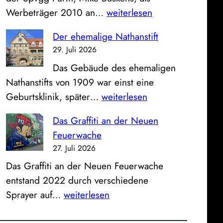
l
s
E
Werbeträger 2010 an…
weiterlesen
d
e
i
z
u
Der ehemalige Nathanstift
n
u
n
29. Juli 2026
F
m
d
Das Gebäude des ehemaligen
ü
S
K
Nathanstifts von 1909 war einst eine
r
o
l
D
Geburtsklinik, später…
weiterlesen
t
n
i
e
h
n
n
Das Graffiti an der Neuen
r
e
t
i
Feuerwache
e
r
a
k
27. Juli 2026
h
T
g
u
Das Graffiti an der Neuen Feuerwache
e
r
:
m
entstand 2022 durch verschiedene
m
a
B
D
Sprayer auf…
weiterlesen
a
i
l
a
l
n
i