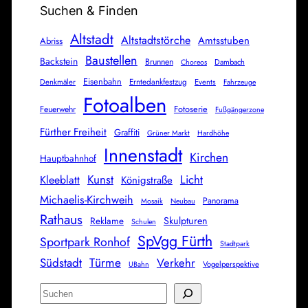
Suchen & Finden
Altstadt
Altstadtstörche
Amtsstuben
Abriss
Baustellen
Backstein
Brunnen
Dambach
Choreos
Eisenbahn
Erntedankfestzug
Denkmäler
Events
Fahrzeuge
Fotoalben
Fotoserie
Feuerwehr
Fußgängerzone
Fürther Freiheit
Graffiti
Grüner Markt
Hardhöhe
Innenstadt
Kirchen
Hauptbahnhof
Kunst
Licht
Kleeblatt
Königstraße
Michaelis-Kirchweih
Panorama
Mosaik
Neubau
Rathaus
Skulpturen
Reklame
Schulen
SpVgg Fürth
Sportpark Ronhof
Stadtpark
Türme
Südstadt
Verkehr
Vogelperspektive
UBahn
S