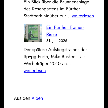
Ein Blick über die Brunnenanlage
p
g
des Rosengartens im Fürther
a
h
D
Stadtpark hinüber zur…
weiterlesen
r
a
a
k
l
Ein Fürther Trainer-
s
a
l
Riese
B
s
e
31. Juli 2026
i
s
a
Der spätere Aufstiegstrainer der
l
e
n
SpVgg Fürth, Mike Büskens, als
d
u
d
E
Werbeträger 2010 an…
z
n
e
i
weiterlesen
u
d
r
n
m
K
a
F
S
l
l
ü
o
i
t
r
Aus den
Alben
n
n
e
t
n
i