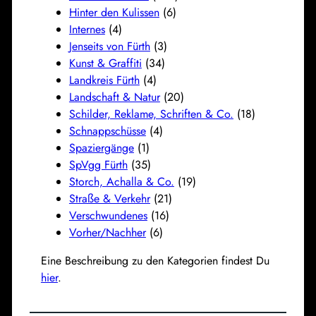
Hinter den Kulissen
(6)
Internes
(4)
Jenseits von Fürth
(3)
Kunst & Graffiti
(34)
Landkreis Fürth
(4)
Landschaft & Natur
(20)
Schilder, Reklame, Schriften & Co.
(18)
Schnappschüsse
(4)
Spaziergänge
(1)
SpVgg Fürth
(35)
Storch, Achalla & Co.
(19)
Straße & Verkehr
(21)
Verschwundenes
(16)
Vorher/Nachher
(6)
Eine Beschreibung zu den Kategorien findest Du
hier
.