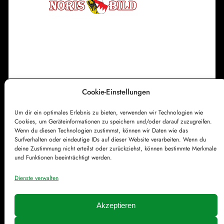
e
e
r
s
t
e
h
u
Cookie-Einstellungen
Impressum
Datenschutzerklärung
n
Um dir ein optimales Erlebnis zu bieten, verwenden wir Technologien wie
Cookie-Richtlinie (EU)
Kontakt
g
Cookies, um Geräteinformationen zu speichern und/oder darauf zuzugreifen.
Wenn du diesen Technologien zustimmst, können wir Daten wie das
s
Surfverhalten oder eindeutige IDs auf dieser Website verarbeiten. Wenn du
k
deine Zustimmung nicht erteilst oder zurückziehst, können bestimmte Merkmale
und Funktionen beeinträchtigt werden.
i
r
Dienste verwalten
c
h
Akzeptieren
e