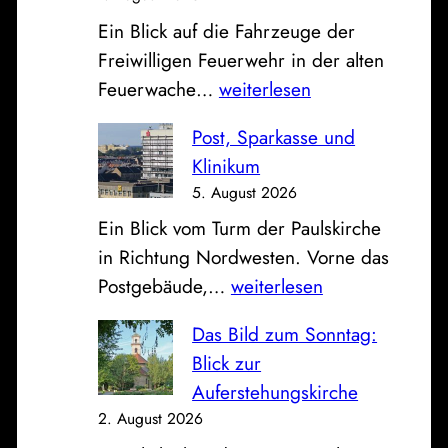
t
Ein Blick auf die Fahrzeuge der
z
Freiwilligen Feuerwehr in der alten
v
O
Feuerwache…
weiterlesen
o
f
m
Post, Sparkasse und
f
B
Klinikum
e
a
5. August 2026
n
h
Ein Blick vom Turm der Paulskirche
e
n
in Richtung Nordwesten. Vorne das
F
h
P
Postgebäude,…
weiterlesen
a
o
o
h
f
Das Bild zum Sonntag:
s
r
Blick zur
t
z
Auferstehungskirche
,
e
2. August 2026
S
u