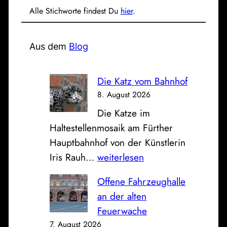
u
Alle Stichworte findest Du
hier
.
c
h
e
Aus dem
Blog
n
Die Katz vom Bahnhof
8. August 2026
Die Katze im
Haltestellenmosaik am Fürther
Hauptbahnhof von der Künstlerin
D
Iris Rauh…
weiterlesen
i
Offene Fahrzeughalle
e
an der alten
K
Feuerwache
a
7. August 2026