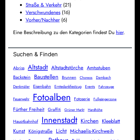
Straße & Verkehr
(21)
Verschwundenes
(16)
Vorher/Nachher
(6)
Eine Beschreibung zu den Kategorien findest Du
hier
.
Suchen & Finden
Altstadt
Altstadtstörche
Amtsstuben
Abriss
Baustellen
Backstein
Brunnen
Dambach
Choreos
Eisenbahn
Denkmäler
Erntedankfestzug
Events
Fahrzeuge
Fotoalben
Fotoserie
Feuerwehr
Fußgängerzone
Fürther Freiheit
Graffiti
Grüner Markt
Hardhöhe
Innenstadt
Kirchen
Kleeblatt
Hauptbahnhof
Licht
Kunst
Michaelis-Kirchweih
Königstraße
Rathaus