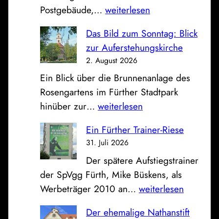
P
Postgebäude,…
weiterlesen
o
Das Bild zum Sonntag: Blick
s
zur Auferstehungskirche
t
2. August 2026
,
Ein Blick über die Brunnenanlage des
S
Rosengartens im Fürther Stadtpark
p
D
hinüber zur…
weiterlesen
a
a
r
Ein Fürther Trainer-Riese
s
k
31. Juli 2026
B
a
Der spätere Aufstiegstrainer
i
s
der SpVgg Fürth, Mike Büskens, als
l
s
E
Werbeträger 2010 an…
weiterlesen
d
e
i
z
u
Der ehemalige Nathanstift
n