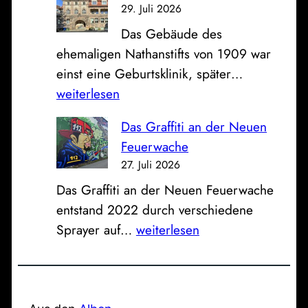
u
n
29. Juli 2026
F
m
d
Das Gebäude des
ü
S
K
ehemaligen Nathanstifts von 1909 war
r
o
l
D
einst eine Geburtsklinik, später…
t
n
i
e
weiterlesen
h
n
n
r
e
t
i
Das Graffiti an der Neuen
e
r
a
k
Feuerwache
h
T
g
u
27. Juli 2026
e
r
:
m
Das Graffiti an der Neuen Feuerwache
m
a
B
entstand 2022 durch verschiedene
a
i
l
D
Sprayer auf…
weiterlesen
l
n
i
a
i
e
c
s
g
r
k
G
e
-
z