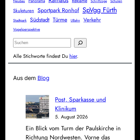
Reklame
Panorama
Neubau
Schulen
Schriftzüge
SpVgg Fürth
Sportpark Ronhof
Skulpturen
Südstadt
Türme
Verkehr
Stadtpark
UBahn
Vogelperspektive
S
u
Alle Stichworte findest Du
hier
.
c
h
e
Aus dem
Blog
n
Post, Sparkasse und
Klinikum
5. August 2026
Ein Blick vom Turm der Paulskirche in
Richtung Nordwesten. Vorne das