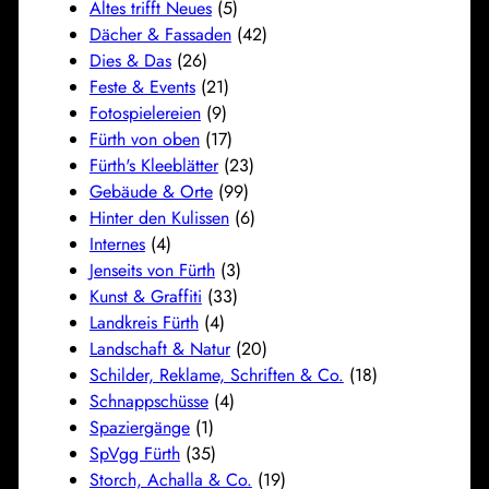
Altes trifft Neues
(5)
Dächer & Fassaden
(42)
Dies & Das
(26)
Feste & Events
(21)
Fotospielereien
(9)
Fürth von oben
(17)
Fürth's Kleeblätter
(23)
Gebäude & Orte
(99)
Hinter den Kulissen
(6)
Internes
(4)
Jenseits von Fürth
(3)
Kunst & Graffiti
(33)
Landkreis Fürth
(4)
Landschaft & Natur
(20)
Schilder, Reklame, Schriften & Co.
(18)
Schnappschüsse
(4)
Spaziergänge
(1)
SpVgg Fürth
(35)
Storch, Achalla & Co.
(19)