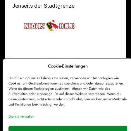
k
n
Jenseits der Stadtgrenze
i
F
r
e
c
u
h
e
e
r
w
a
Cookie-Einstellungen
Impressum
Datenschutzerklärung
c
Um dir ein optimales Erlebnis zu bieten, verwenden wir Technologien wie
Cookie-Richtlinie (EU)
Kontakt
h
Cookies, um Geräteinformationen zu speichern und/oder darauf zuzugreifen.
e
Wenn du diesen Technologien zustimmst, können wir Daten wie das
Surfverhalten oder eindeutige IDs auf dieser Website verarbeiten. Wenn du
deine Zustimmung nicht erteilst oder zurückziehst, können bestimmte Merkmale
und Funktionen beeinträchtigt werden.
Dienste verwalten