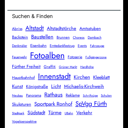
Suchen & Finden
Altstadt
Altstadtstörche
Amtsstuben
Abriss
Baustellen
Backstein
Brunnen
Dambach
Choreos
Eisenbahn
Denkmäler
Erntedankfestzug
Events
Fahrzeuge
Fotoalben
Fotoserie
Feuerwehr
Fußgängerzone
Fürther Freiheit
Graffiti
Grüner Markt
Hardhöhe
Innenstadt
Kirchen
Kleeblatt
Hauptbahnhof
Licht
Kunst
Michaelis-Kirchweih
Königstraße
Rathaus
Reklame
Panorama
Neubau
Schulen
Schriftzüge
SpVgg Fürth
Sportpark Ronhof
Skulpturen
Südstadt
Türme
Verkehr
Stadtpark
UBahn
Vogelperspektive