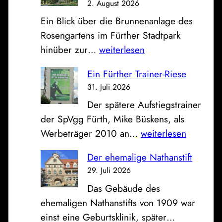
2. August 2026
,
Ein Blick über die Brunnenanlage des
S
Rosengartens im Fürther Stadtpark
p
D
hinüber zur…
weiterlesen
a
a
r
Ein Fürther Trainer-Riese
s
k
31. Juli 2026
B
a
Der spätere Aufstiegstrainer
i
s
der SpVgg Fürth, Mike Büskens, als
l
s
E
Werbeträger 2010 an…
weiterlesen
d
e
i
z
u
Der ehemalige Nathanstift
n
u
n
29. Juli 2026
F
m
d
Das Gebäude des
ü
S
K
ehemaligen Nathanstifts von 1909 war
r
o
l
D
einst eine Geburtsklinik, später…
t
n