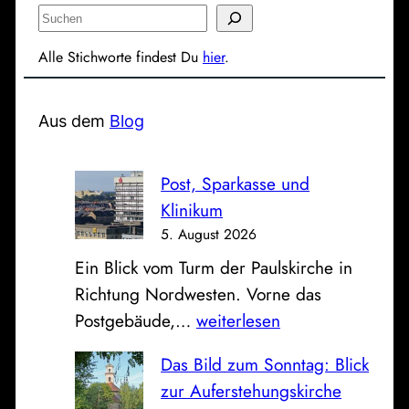
S
u
Alle Stichworte findest Du
hier
.
c
h
e
Aus dem
Blog
n
Post, Sparkasse und
Klinikum
5. August 2026
Ein Blick vom Turm der Paulskirche in
Richtung Nordwesten. Vorne das
P
Postgebäude,…
weiterlesen
o
Das Bild zum Sonntag: Blick
s
zur Auferstehungskirche
t