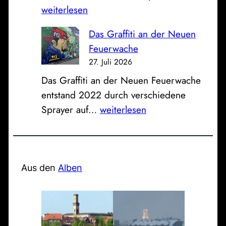
i
e
weiterlesen
h
n
n
r
e
t
i
Das Graffiti an der Neuen
e
r
a
k
Feuerwache
h
T
g
u
27. Juli 2026
e
r
:
m
Das Graffiti an der Neuen Feuerwache
m
a
B
entstand 2022 durch verschiedene
a
i
l
D
Sprayer auf…
weiterlesen
l
n
i
a
i
e
c
s
g
r
k
G
e
-
z
r
Aus den
Alben
N
R
u
a
a
i
r
f
t
e
A
f
h
s
u
i