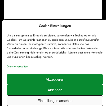
h
e
e
r
w
a
Cookie-Einstellungen
Impressum
Datenschutzerklärung
c
Um dir ein optimales Erlebnis zu bieten, verwenden wir Technologien wie
Cookie-Richtlinie (EU)
Kontakt
h
Cookies, um Geräteinformationen zu speichern und/oder darauf zuzugreifen.
e
Wenn du diesen Technologien zustimmst, können wir Daten wie das
Surfverhalten oder eindeutige IDs auf dieser Website verarbeiten. Wenn du
deine Zustimmung nicht erteilst oder zurückziehst, können bestimmte Merkmale
und Funktionen beeinträchtigt werden.
Dienste verwalten
Akzeptieren
Ablehnen
© Färddfoddos.de | Gestaltet mit
WordPress
Einstellungen ansehen