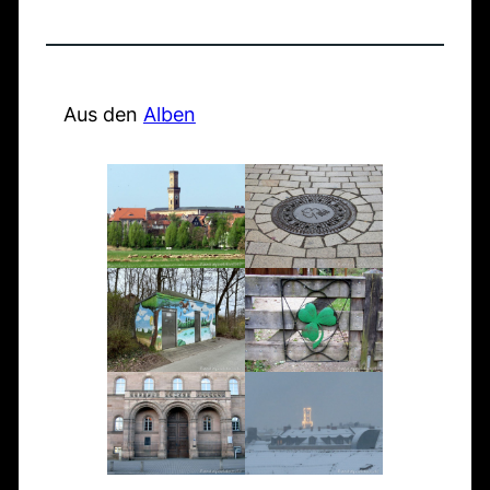
r
n
m
K
a
F
S
l
l
ü
o
i
t
r
Aus den
Alben
n
n
e
t
n
i
n
h
t
k
F
e
a
u
e
r
g
m
u
T
:
e
r
B
r
a
l
w
i
i
a
n
c
c
e
k
h
r
z
e