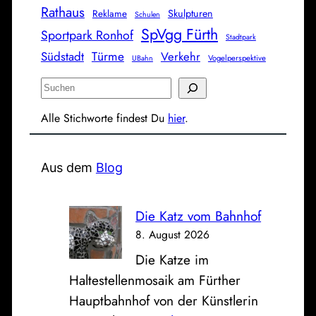
Rathaus
Skulpturen
Reklame
Schulen
SpVgg Fürth
Sportpark Ronhof
Stadtpark
Türme
Südstadt
Verkehr
Vogelperspektive
UBahn
S
u
Alle Stichworte findest Du
hier
.
c
h
e
Aus dem
Blog
n
Die Katz vom Bahnhof
8. August 2026
Die Katze im
Haltestellenmosaik am Fürther
Hauptbahnhof von der Künstlerin