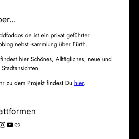
ber…
ddfoddos.de ist ein privat geführter
oblog nebst -sammlung über Fürth.
findest hier Schönes, Alltägliches, neue und
e Stadtansichten.
r zu dem Projekt findest Du
hier
.
attformen
stagram
YouTube
Link