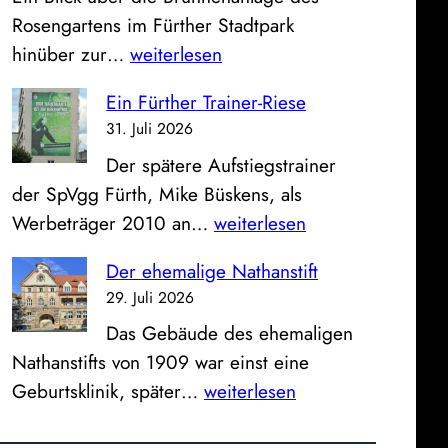
S
e
Rosengartens im Fürther Stadtpark
p
u
D
hinüber zur…
weiterlesen
a
g
a
r
h
Ein Fürther Trainer-Riese
s
k
a
31. Juli 2026
B
a
l
Der spätere Aufstiegstrainer
i
s
l
der SpVgg Fürth, Mike Büskens, als
l
s
e
E
Werbeträger 2010 an…
weiterlesen
d
e
a
i
z
u
n
Der ehemalige Nathanstift
n
u
n
d
29. Juli 2026
F
m
d
e
Das Gebäude des ehemaligen
ü
S
K
r
Nathanstifts von 1909 war einst eine
r
o
l
a
D
Geburtsklinik, später…
weiterlesen
t
n
i
l
e
h
n
n
t