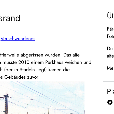
Ü
srand
Fär
Fot
 
Verschwundenes
Du 
tlerweile abgerissen wurden: Das alte
alt
e musste 2010 einem Parkhaus weichen und
Meh
 (der in Stadeln liegt) kamen die
es Gebäudes zuvor.
Pl
Facebook
In