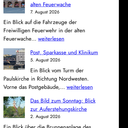
alten Feuerwache
7. August 2026
Ein Blick auf die Fahrzeuge der
Freiwilligen Feuerwehr in der alten
O
Feuerwache…
weiterlesen
f
Post, Sparkasse und Klinikum
f
5. August 2026
e
Ein Blick vom Turm der
n
Paulskirche in Richtung Nordwesten.
e
P
Vorne das Postgebäude,…
weiterlesen
F
o
a
Das Bild zum Sonntag: Blick
s
h
zur Auferstehungskirche
t
r
2. August 2026
,
z
Ein Blick über die Brunnenanlage des