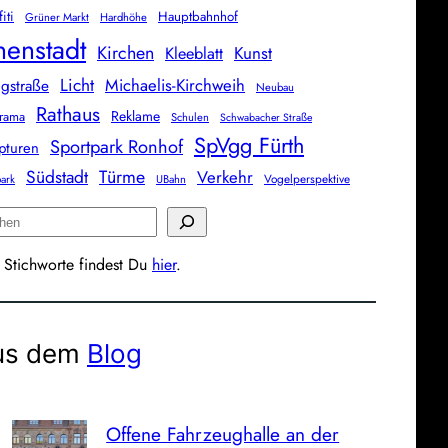
iti
Hauptbahnhof
Grüner Markt
Hardhöhe
nenstadt
Kirchen
Kunst
Kleeblatt
Licht
Michaelis-Kirchweih
gstraße
Neubau
Rathaus
Reklame
rama
Schulen
Schwabacher Straße
SpVgg Fürth
Sportpark Ronhof
pturen
Südstadt
Türme
Verkehr
Vogelperspektive
park
UBahn
 Stichworte findest Du
hier
.
us dem
Blog
Offene Fahrzeughalle an der