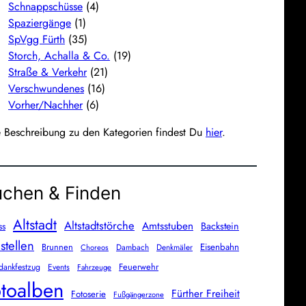
Schnappschüsse
(4)
Spaziergänge
(1)
SpVgg Fürth
(35)
Storch, Achalla & Co.
(19)
Straße & Verkehr
(21)
Verschwundenes
(16)
Vorher/Nachher
(6)
e Beschreibung zu den Kategorien findest Du
hier
.
chen & Finden
Altstadt
Altstadtstörche
Amtsstuben
Backstein
ss
stellen
Brunnen
Eisenbahn
Dambach
Denkmäler
Choreos
Feuerwehr
dankfestzug
Events
Fahrzeuge
toalben
Fürther Freiheit
Fotoserie
Fußgängerzone