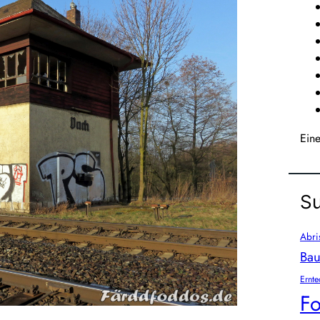
Ein
Su
Abri
Bau
Ernte
Fo