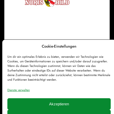
t
g
s
k
i
r
c
Cookie-Einstellungen
h
Impressum
Datenschutzerklärung
e
Um dir ein optimales Erlebnis zu bieten, verwenden wir Technologien wie
Cookie-Richtlinie (EU)
Kontakt
Cookies, um Geräteinformationen zu speichern und/oder darauf zuzugreifen.
Wenn du diesen Technologien zustimmst, können wir Daten wie das
Surfverhalten oder eindeutige IDs auf dieser Website verarbeiten. Wenn du
deine Zustimmung nicht erteilst oder zurückziehst, können bestimmte Merkmale
und Funktionen beeinträchtigt werden.
Dienste verwalten
Akzeptieren