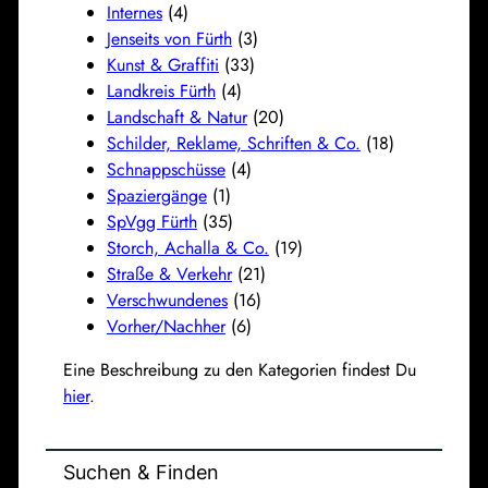
Internes
(4)
Jenseits von Fürth
(3)
Kunst & Graffiti
(33)
Landkreis Fürth
(4)
Landschaft & Natur
(20)
Schilder, Reklame, Schriften & Co.
(18)
Schnappschüsse
(4)
Spaziergänge
(1)
SpVgg Fürth
(35)
Storch, Achalla & Co.
(19)
Straße & Verkehr
(21)
Verschwundenes
(16)
Vorher/Nachher
(6)
Eine Beschreibung zu den Kategorien findest Du
hier
.
Suchen & Finden