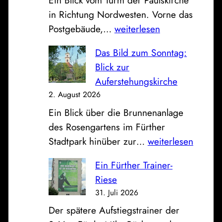
e
in Richtung Nordwesten. Vorne das
F
P
Postgebäude,…
weiterlesen
a
o
h
Das Bild zum Sonntag:
s
r
Blick zur
t
z
Auferstehungskirche
,
e
2. August 2026
S
u
Ein Blick über die Brunnenanlage
p
g
des Rosengartens im Fürther
a
h
D
Stadtpark hinüber zur…
weiterlesen
r
a
a
k
l
Ein Fürther Trainer-
s
a
l
Riese
B
s
e
31. Juli 2026
i
s
a
Der spätere Aufstiegstrainer der
l
e
n