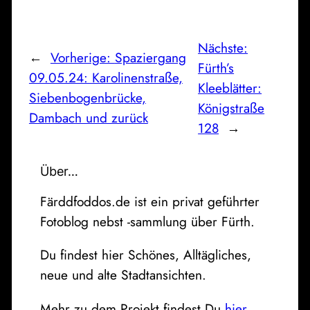
Nächste:
←
Vorherige:
Spaziergang
Fürth’s
09.05.24: Karolinenstraße,
Kleeblätter:
Siebenbogenbrücke,
Königstraße
Dambach und zurück
128
→
Über…
Färddfoddos.de ist ein privat geführter
Fotoblog nebst -sammlung über Fürth.
Du findest hier Schönes, Alltägliches,
neue und alte Stadtansichten.
Mehr zu dem Projekt findest Du
hier
.