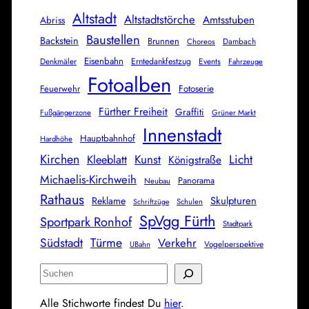
Altstadt
Altstadtstörche
Amtsstuben
Abriss
Baustellen
Backstein
Brunnen
Dambach
Choreos
Eisenbahn
Denkmäler
Erntedankfestzug
Events
Fahrzeuge
Fotoalben
Feuerwehr
Fotoserie
Fürther Freiheit
Graffiti
Fußgängerzone
Grüner Markt
Innenstadt
Hauptbahnhof
Hardhöhe
Kirchen
Licht
Kunst
Kleeblatt
Königstraße
Michaelis-Kirchweih
Panorama
Neubau
Rathaus
Skulpturen
Reklame
Schulen
Schriftzüge
SpVgg Fürth
Sportpark Ronhof
Stadtpark
Südstadt
Türme
Verkehr
Vogelperspektive
UBahn
S
u
Alle Stichworte findest Du
hier
.