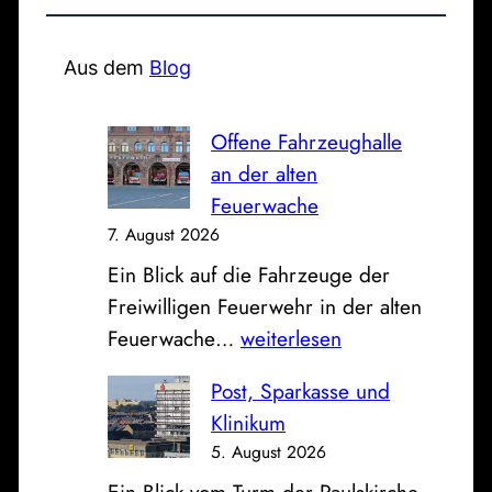
c
h
e
Aus dem
Blog
n
Offene Fahrzeughalle
an der alten
Feuerwache
7. August 2026
Ein Blick auf die Fahrzeuge der
Freiwilligen Feuerwehr in der alten
O
Feuerwache…
weiterlesen
f
Post, Sparkasse und
f
Klinikum
e
5. August 2026
n
Ein Blick vom Turm der Paulskirche