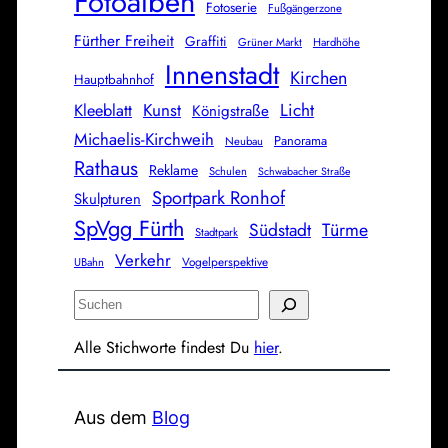
Fotoalben
Fotoserie
Fußgängerzone
Fürther Freiheit
Graffiti
Grüner Markt
Hardhöhe
Innenstadt
Kirchen
Hauptbahnhof
Licht
Kunst
Kleeblatt
Königstraße
Michaelis-Kirchweih
Panorama
Neubau
Rathaus
Reklame
Schulen
Schwabacher Straße
Sportpark Ronhof
Skulpturen
SpVgg Fürth
Südstadt
Türme
Stadtpark
Verkehr
Vogelperspektive
UBahn
S
u
Alle Stichworte findest Du
hier
.
c
h
e
Aus dem
Blog
n