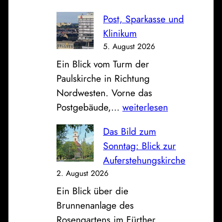
Post, Sparkasse und
Klinikum
5. August 2026
Ein Blick vom Turm der
Paulskirche in Richtung
Nordwesten. Vorne das
P
Postgebäude,…
weiterlesen
o
Das Bild zum
s
Sonntag: Blick zur
t
Auferstehungskirche
,
2. August 2026
S
Ein Blick über die
p
Brunnenanlage des
a
Rosengartens im Fürther
r