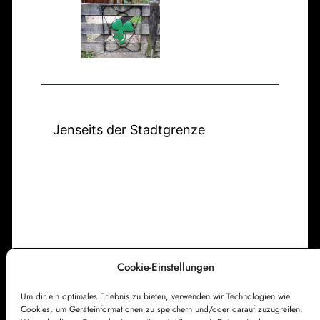
f
h
e
s
f
a
t
i
n
e
t
s
h
i
t
u
a
i
n
n
Jenseits der Stadtgrenze
f
g
d
t
s
e
k
r
i
N
r
e
c
u
h
Cookie-Einstellungen
e
e
n
Um dir ein optimales Erlebnis zu bieten, verwenden wir Technologien wie
Impressum
Datenschutzerklärung
Cookies, um Geräteinformationen zu speichern und/oder darauf zuzugreifen.
F