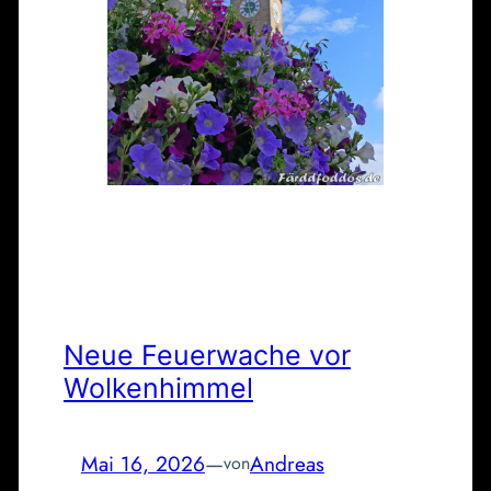
Neue Feuerwache vor
Wolkenhimmel
Mai 16, 2026
—
Andreas
von