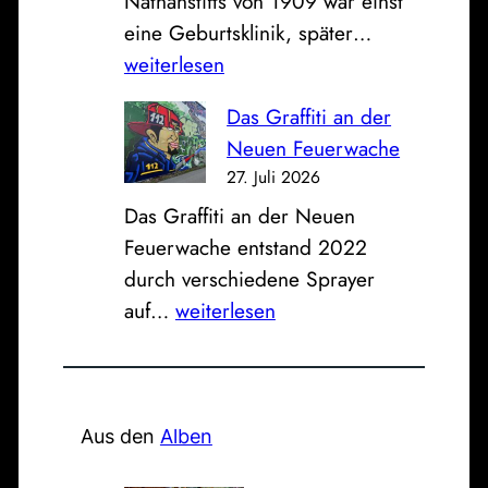
Nathanstifts von 1909 war einst
t
a
m
D
eine Geburtsklinik, später…
h
g
e
weiterlesen
e
:
r
r
B
Das Graffiti an der
e
T
l
Neuen Feuerwache
h
r
i
27. Juli 2026
e
a
c
Das Graffiti an der Neuen
m
i
k
Feuerwache entstand 2022
a
n
z
durch verschiedene Sprayer
l
e
u
D
auf…
weiterlesen
i
r
r
a
g
-
A
s
e
R
u
G
N
i
f
r
Aus den
Alben
a
e
e
a
t
s
r