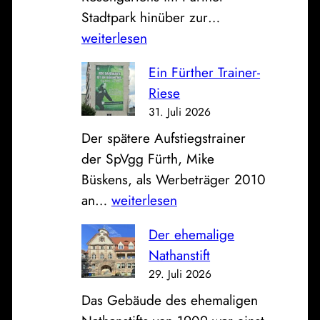
D
Stadtpark hinüber zur…
k
a
weiterlesen
a
s
s
Ein Fürther Trainer-
B
s
Riese
i
e
31. Juli 2026
l
u
Der spätere Aufstiegstrainer
d
n
der SpVgg Fürth, Mike
z
d
Büskens, als Werbeträger 2010
u
K
E
an…
weiterlesen
m
l
i
S
i
Der ehemalige
n
o
n
Nathanstift
F
n
i
29. Juli 2026
ü
n
k
Das Gebäude des ehemaligen
r
t
u