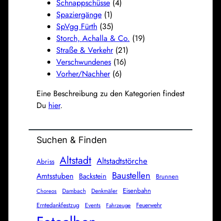
Schnappschüsse
(4)
Spaziergänge
(1)
SpVgg Fürth
(35)
Storch, Achalla & Co.
(19)
Straße & Verkehr
(21)
Verschwundenes
(16)
Vorher/Nachher
(6)
Eine Beschreibung zu den Kategorien findest
Du
hier
.
Suchen & Finden
Altstadt
Altstadtstörche
Abriss
Baustellen
Amtsstuben
Backstein
Brunnen
Eisenbahn
Dambach
Denkmäler
Choreos
Erntedankfestzug
Events
Feuerwehr
Fahrzeuge