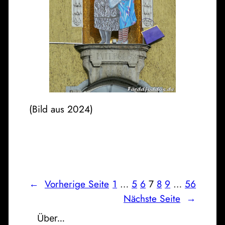
(Bild aus 2024)
←
Vorherige Seite
1
…
5
6
7
8
9
…
56
Nächste Seite
→
Über…